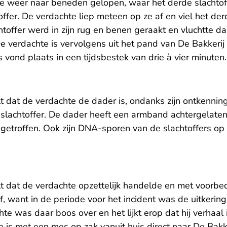
te weer naar beneden gelopen, waar het derde slachtof
offer. De verdachte liep meteen op ze af en viel het der
htoffer werd in zijn rug en benen geraakt en vluchtte d
De verdachte is vervolgens uit het pand van De Bakkeri
 vond plaats in een tijdsbestek van drie à vier minuten.
 dat de verdachte de dader is, ondanks zijn ontkenning.
slachtoffer. De dader heeft een armband achtergelate
getroffen. Ook zijn DNA-sporen van de slachtoffers op
t dat de verdachte opzettelijk handelde en met voorbed
, want in de periode voor het incident was de uitkerin
te was daar boos over en het lijkt erop dat hij verhaal 
e is met een mes op zak vanuit huis direct naar De Bak