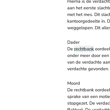
Hierna is de verdach
aan het eerste slacht
met het mes. Dit slac
kantoorgedeelte in. 
weggelopen. Dit alles
Dader
De
rechtbank
oordeelt
onder meer door een 
van de verdachte aan
verdachte gevonden.
Moord
De rechtbank oordeel
sprake van een motief
stopgezet. De verdach
Bakkerij. De verdacht