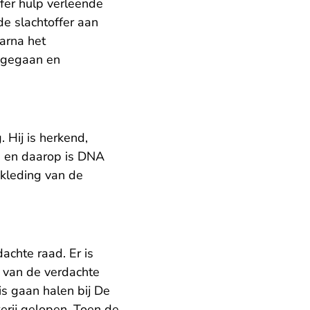
fer hulp verleende
de slachtoffer aan
aarna het
j gegaan en
 Hij is herkend,
n en daarop is DNA
 kleding van de
achte raad. Er is
g van de verdachte
is gaan halen bij De
kerij gelopen. Toen de