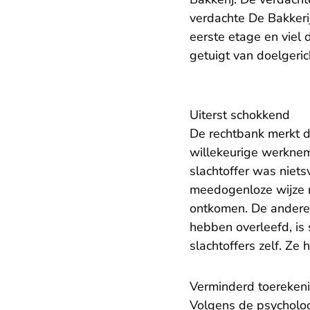
verdachte De Bakkerij
eerste etage en viel 
getuigt van doelgeri
Uiterst schokkend
De rechtbank merkt d
willekeurige werknem
slachtoffer was niets
meedogenloze wijze ne
ontkomen. De andere 
hebben overleefd, is 
slachtoffers zelf. Ze
Verminderd toereken
Volgens de psycholoog