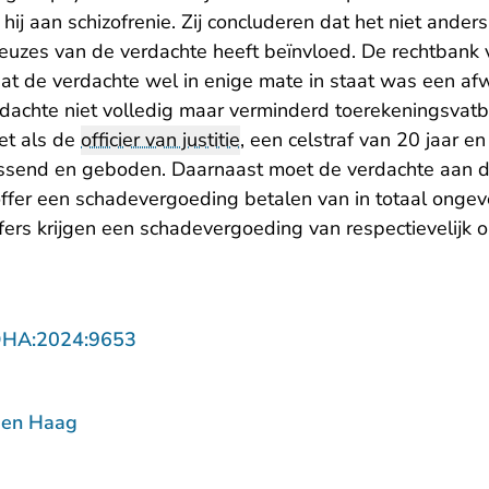
hij aan schizofrenie. Zij concluderen dat het niet ander
euzes van de verdachte heeft beïnvloed. De rechtbank v
dat de verdachte wel in enige mate in staat was een a
achte niet volledig maar verminderd toerekeningsvatb
et als de
officier van justitie
, een celstraf van 20 jaar e
send en geboden. Daarnaast moet de verdachte aan 
offer een schadevergoeding betalen van in totaal onge
fers krijgen een schadevergoeding van respectievelijk
- U verlaat Rechtspraak.nl
DHA:2024:9653
Den Haag