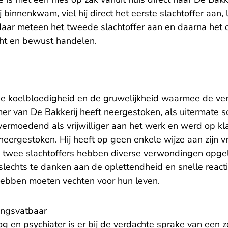
 binnenkwam, viel hij direct het eerste slachtoffer aan, 
daar meteen het tweede slachtoffer aan en daarna het d
cht en bewust handelen.
e koelbloedigheid en de gruwelijkheid waarmee de ve
er van De Bakkerij heeft neergestoken, als uitermate 
vermoedend als vrijwilliger aan het werk en werd op kla
ergestoken. Hij heeft op geen enkele wijze aan zijn vr
twee slachtoffers hebben diverse verwondingen opgelo
slechts te danken aan de oplettendheid en snelle react
 hebben moeten vechten voor hun leven.
ingsvatbaar
 en psychiater is er bij de verdachte sprake van een z