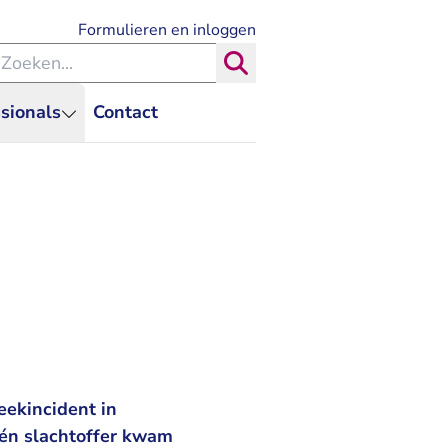
- U verlaat Rechtspraak.nl
Formulieren en inloggen
eken binnen de Rechtspraak
Zoeken
sionals
Contact
eekincident in
Eén slachtoffer kwam