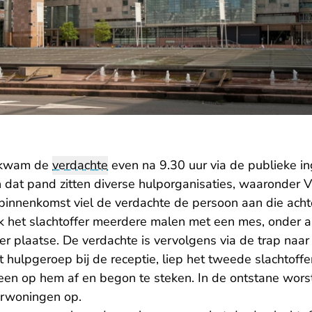
 kwam de
verdachte
even na 9.30 uur via de publieke i
n dat pand zitten diverse hulporganisaties, waaronder 
 binnenkomst viel de verdachte de persoon aan die acht
k het slachtoffer meerdere malen met een mes, onder an
ter plaatse. De verdachte is vervolgens via de trap naar
hulpgeroep bij de receptie, liep het tweede slachtoffe
n op hem af en begon te steken. In de ontstane worste
verwoningen op.