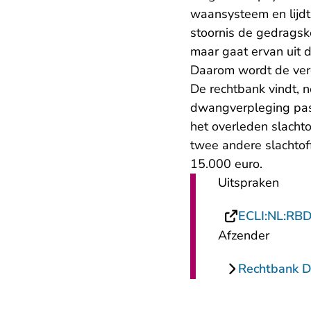
waansysteem en lijdt 
stoornis de gedragsk
maar gaat ervan uit 
Daarom wordt de verd
De rechtbank vindt, n
dwangverpleging pas
het overleden slacht
twee andere slachtof
15.000 euro.
Uitspraken
ECLI:NL:RB
Afzender
Rechtbank 