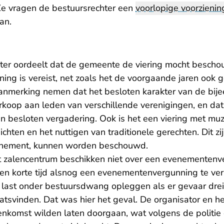
Ze vragen de bestuursrechter een
voorlopige voorzienin
aan.
hter oordeelt dat de gemeente de viering mocht besch
ing is vereist, net zoals het de voorgaande jaren ook 
nmerking nemen dat het besloten karakter van de bijeen
rkoop aan leden van verschillende verenigingen, en dat
n besloten vergadering. Ook is het een viering met muz
chten en het nuttigen van traditionele gerechten. Dit zijn
enement, kunnen worden beschouwd.
t zalencentrum beschikken niet over een evenementenve
nen korte tijd alsnog een evenementenvergunning te ve
 last onder bestuursdwang opleggen als er gevaar dre
atsvinden. Dat was hier het geval. De organisator en he
eenkomst wilden laten doorgaan, wat volgens de politie 