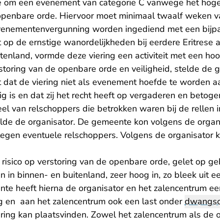
 om een evenement van categorie C vanwege het hoge r
openbare orde. Hiervoor moet minimaal twaalf weken v
venementenvergunning worden ingediend met een bijp
 op de ernstige wanordelijkheden bij eerdere Eritrese ac
itenland, vormde deze viering een activiteit met een hoo
rstoring van de openbare orde en veiligheid, stelde de
 dat de viering niet als evenement hoefde te worden
 is en dat zij het recht heeft op vergaderen en betogen
l van relschoppers die betrokken waren bij de rellen i
elde de organisator. De gemeente kon volgens de organ
gen eventuele relschoppers. Volgens de organisator k
t risico op verstoring van de openbare orde, gelet op ge
n in binnen- en buitenland, zeer hoog in, zo bleek uit 
te heeft hierna de organisator en het zalencentrum e
 en aan het zalencentrum ook een last onder
dwangs
ing kan plaatsvinden. Zowel het zalencentrum als de or