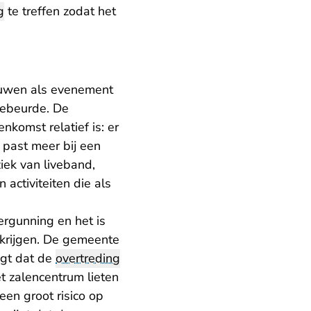
g
te treffen zodat het
ouwen als evenement
gebeurde. De
komst relatief is: er
 past meer bij een
iek van liveband,
 activiteiten die als
rgunning en het is
rkrijgen. De gemeente
igt dat de
overtreding
t zalencentrum lieten
een groot risico op