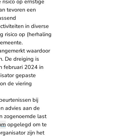
isico op ernstige
an tevoren een
assend
tiviteiten in diverse
g risico op (herhaling
 gemeente.
 aangemerkt waardoor
. De dreiging is
n februari 2024 in
isator gepaste
on de viering
beurtenissen bij
een advies aan de
en zogenoemde last
om
opgelegd om te
ganisator zijn het