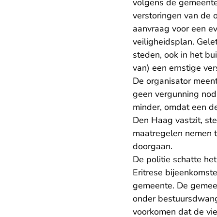
volgens de gemeente
verstoringen van de 
aanvraag voor een e
veiligheidsplan. Gelet
steden, ook in het bu
van) een ernstige ve
De organisator meent
geen vergunning nodig
minder, omdat een dee
Den Haag vastzit, st
maatregelen nemen te
doorgaan.
De politie schatte he
Eritrese bijeenkomste
gemeente. De gemeen
onder bestuursdwang
voorkomen dat de vier