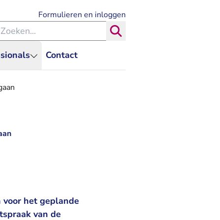
- U verlaat Rechtspraak.nl
Formulieren en inloggen
eken binnen de Rechtspraak
Zoeken
sionals
Contact
gaan
aan
 voor het geplande
itspraak van de