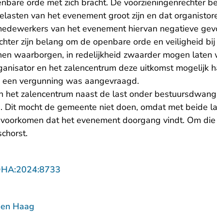
nbare orde met zich bracht. De voorzieningenrechter be
elasten van het evenement groot zijn en dat organistor
 medewerkers van het evenement hiervan negatieve gev
hter zijn belang om de openbare orde en veiligheid b
nen waarborgen, in redelijkheid zwaarder mogen laten 
rganisator en het zalencentrum deze uitkomst mogelijk
d een vergunning was aangevraagd.
 het zalencentrum naast de last onder bestuursdwang 
Dit mocht de gemeente niet doen, omdat met beide la
 voorkomen dat het evenement doorgang vindt. Om die 
chorst.
- U verlaat Rechtspraak.nl
DHA:2024:8733
Den Haag