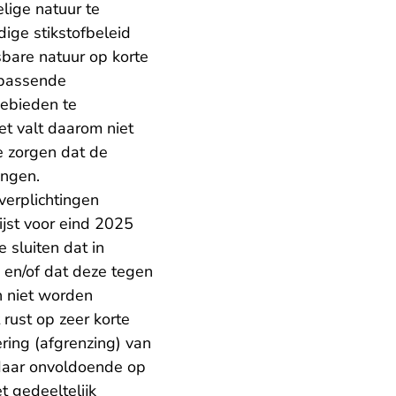
lige natuur te
dige stikstofbeleid
sbare natuur op korte
 passende
gebieden te
Het valt daarom niet
te zorgen dat de
ongen.
verplichtingen
ijst voor eind 2025
 sluiten dat in
 en/of dat deze tegen
n niet worden
rust op zeer korte
ering (afgrenzing) van
 daar onvoldoende op
t gedeeltelijk