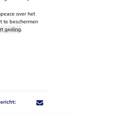
npeace over het
st te beschermen
rt geding
.
ericht:
Deel dit nieuwsbericht via X - U verlaat Rechtspraa
Deel dit nieuwsbericht via Facebook - U verlaat
Deel dit nieuwsbericht via e-mail
Deel dit nieuwsbericht via LinkedIn - U v