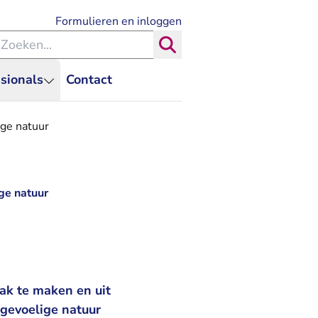
- U verlaat Rechtspraak.nl
Formulieren en inloggen
eken binnen de Rechtspraak
Zoeken
sionals
Contact
ige natuur
ge natuur
ak te maken en uit
 gevoelige natuur