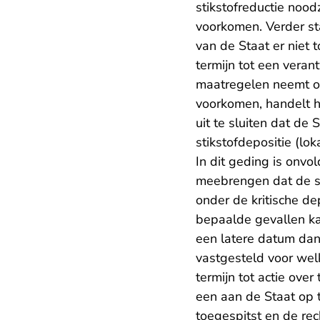
stikstofreductie nood
voorkomen. Verder sta
van de Staat er niet 
termijn tot een vera
maatregelen neemt om
voorkomen, handelt hij
uit te sluiten dat de
stikstofdepositie (lo
In dit geding is onvo
meebrengen dat de sti
onder de kritische de
bepaalde gevallen ka
een latere datum dan
vastgesteld voor welk
termijn tot actie ove
een aan de Staat op 
toegespitst en de re