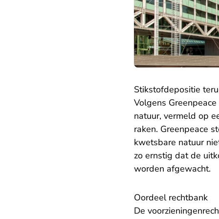
Stikstofdepositie ter
Volgens Greenpeace l
natuur, vermeld op ee
raken. Greenpeace ste
kwetsbare natuur niet
zo ernstig dat de ui
worden afgewacht.
Oordeel rechtbank
De voorzieningenrecht