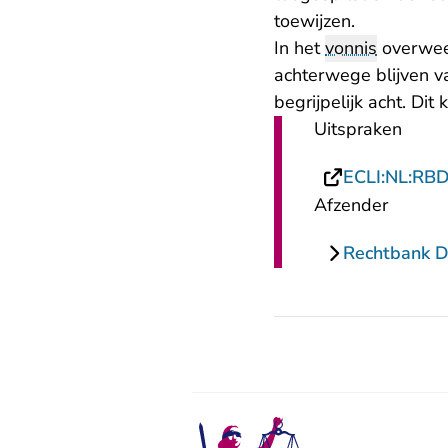
toewijzen.
In het
vonnis
overweeg
achterwege blijven v
begrijpelijk acht. Dit
Uitspraken
ECLI:NL:RB
Afzender
Rechtbank 