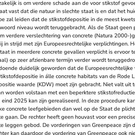
zakelijk is om verdere schade aan de voor stikstof gevoe
at vast dat die natuur in slechte staat is en dat het hui
toe zal leiden dat de stikstofdepositie in de meest kwet
ntwoord niveau wordt teruggebracht. Als de Staat geen
 verdere verslechtering van concrete (Natura 2000-)
 in strijd met zijn Europeesrechtelijke verplichtingen. 
 Staat in meerdere concrete gevallen verplicht is ervoor 
kaal) op zeer afzienbare termijn verder wordt teruggedr
ldoende duidelijk geworden dat de Europeesrechtelijke 
kstofdepositie in álle concrete habitats van de Rode L
positie waarde (KDW) moet zijn gebracht. Niet valt uit te
n worden volstaan met een beperktere stikstofreductie
 eind 2025 kan zijn gerealiseerd. In deze procedure ka
e concrete leefgebieden dan wel op de Staat de plicht 
r te gaan. De rechter heeft geen houvast voor een precis
te leggen gebod. De vorderingen van Greenpeace zijn
chter kan daardoor de vordering van Greenpeace ook nie