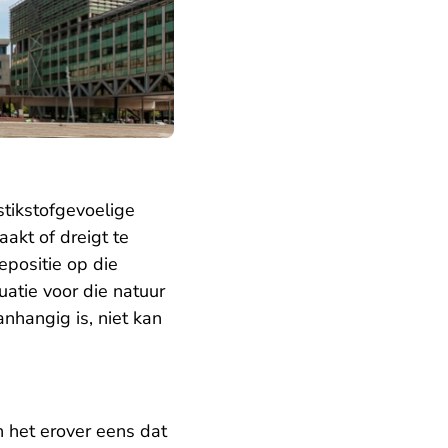
stikstofgevoelige
akt of dreigt te
epositie op die
uatie voor die natuur
anhangig is, niet kan
n het erover eens dat