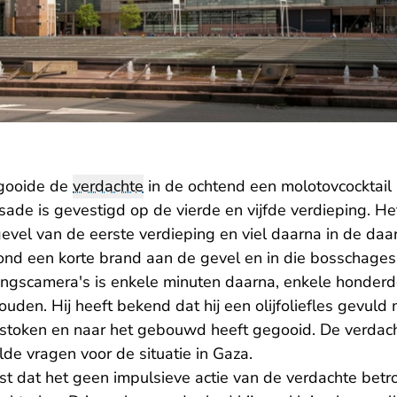
gooide de
verdachte
in de ochtend een molotovcocktail
sade is gevestigd op de vierde en vijfde verdieping. H
evel van de eerste verdieping en viel daarna in de da
ond een korte brand aan de gevel en in die bosschage
ingscamera's is enkele minuten daarna, enkele honder
den. Hij heeft bekend dat hij een olijfoliefles gevuld
estoken en naar het gebouwd heeft gegooid. De verdach
ilde vragen voor de situatie in Gaza.
st dat het geen impulsieve actie van de verdachte betro