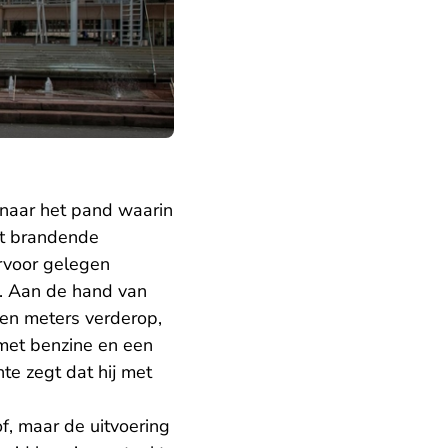
 naar het pand waarin
et brandende
arvoor gelegen
s. Aan de hand van
den meters verderop,
 met benzine en een
te zegt dat hij met
f, maar de uitvoering