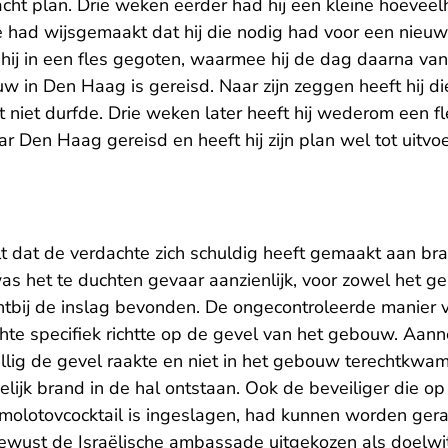
cht plan. Drie weken eerder had hij een kleine hoeveel
 had wijsgemaakt dat hij die nodig had voor een nieuw
 hij in een fles gegoten, waarmee hij de dag daarna v
in Den Haag is gereisd. Naar zijn zeggen heeft hij die
 niet durfde. Drie weken later heeft hij wederom een f
aar Den Haag gereisd en heeft hij zijn plan wel tot uitv
t dat de verdachte zich schuldig heeft gemaakt aan br
as het te duchten gevaar aanzienlijk, voor zowel het g
chtbij de inslag bevonden. De ongecontroleerde manier 
hte specifiek richtte op de gevel van het gebouw. Aanne
allig de gevel raakte en niet in het gebouw terechtkwa
lijk brand in de hal ontstaan. Ook de beveiliger die o
molotovcocktail is ingeslagen, had kunnen worden gera
ewust de Israëlische ambassade uitgekozen als doelwit