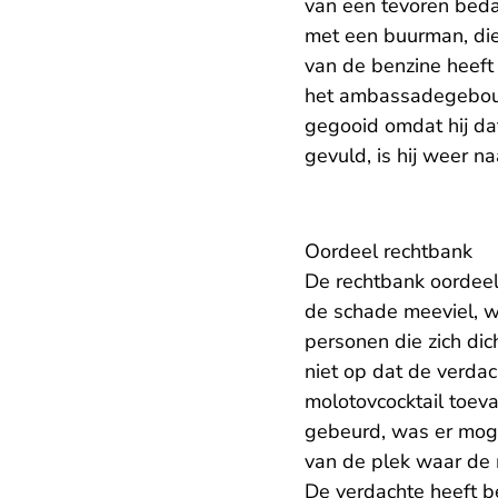
van een tevoren beda
met een buurman, die
van de benzine heeft
het ambassadegebouw 
gegooid omdat hij dat
gevuld, is hij weer n
Oordeel rechtbank
De rechtbank oordeel
de schade meeviel, w
personen die zich di
niet op dat de verdac
molotovcocktail toev
gebeurd, was er moge
van de plek waar de 
De verdachte heeft b