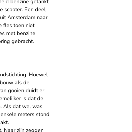
heid benzine getankt
e scooter. Een deel
anuit Amsterdam naar
 fles toen niet
les met benzine
oering gebracht.
andstichting. Hoewel
ebouw als de
van gooien duidt er
melijker is dat de
m. Als dat wel was
p enkele meters stond
akt.
. Naar zijn zeggen