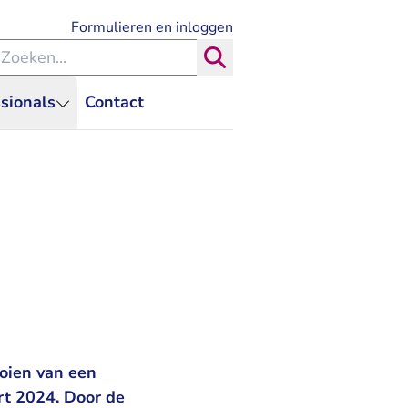
- U verlaat Rechtspraak.nl
Formulieren en inloggen
eken binnen de Rechtspraak
Zoeken
sionals
Contact
oien van een
rt 2024. Door de