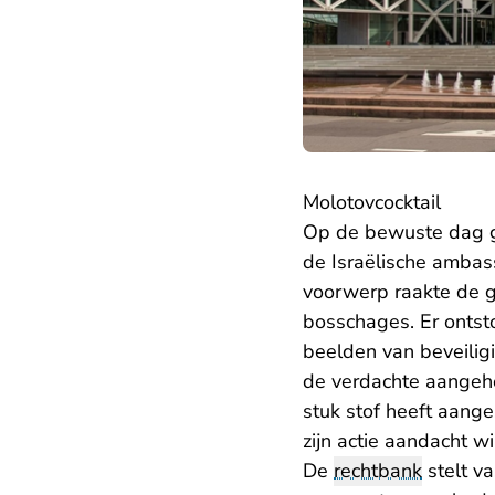
Molotovcocktail
Op de bewuste dag 
de Israëlische ambas
voorwerp raakte de g
bosschages. Er ontst
beelden van beveilig
de verdachte aangehou
stuk stof heeft aang
zijn actie aandacht w
De
rechtbank
stelt va