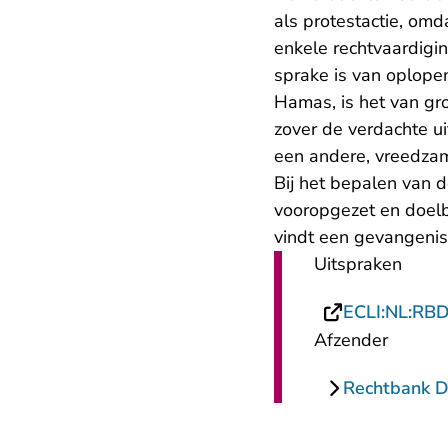
als protestactie, omd
enkele rechtvaardigin
sprake is van oplope
Hamas, is het van gr
zover de verdachte ui
een andere, vreedza
Bij het bepalen van d
vooropgezet en doel
vindt een gevangeni
Uitspraken
ECLI:NL:RB
Afzender
Rechtbank 