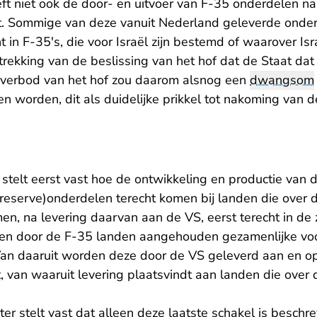
ft niet ook de door- en uitvoer van F-35 onderdelen na
t. Sommige van deze vanuit Nederland geleverde onde
in F-35's, die voor Israël zijn bestemd of waarover Isr
strekking van de beslissing van het hof dat de Staat da
 verbod van het hof zou daarom alsnog een
dwangsom
 worden, dit als duidelijke prikkel tot nakoming van d
stelt eerst vast hoe de ontwikkeling en productie van 
reserve)onderdelen terecht komen bij landen die over 
n, na levering daarvan aan de VS, eerst terecht in d
 een door de F-35 landen aangehouden gezamenlijke vo
an daaruit worden deze door de VS geleverd aan en o
, van waaruit levering plaatsvindt aan landen die over
er stelt vast dat alleen deze laatste schakel is beschr