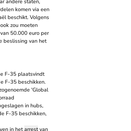
ar andere staten,
rdelen komen via een
aël beschikt. Volgens
t ook zou moeten
van 50.000 euro per
e beslissing van het
de F-35 plaatsvindt
de F-35 beschikken.
e zogenoemde 'Global
orraad
pgeslagen in hubs,
 de F-35 beschikken,
even in het
arrest
van