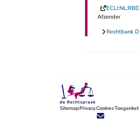
ECLI:NL:RB
Afzender
Rechtbank 
Sitemap
Privacy
Cookies
Toegankeli
Volg ons op X (Twitter) - U verlaat
Volg ons op Facebook - U verlaa
Volg ons op Instagram - U ve
Volg ons op Youtube - U 
Volg ons op LinkedIn -
'Blijf op de hoogte