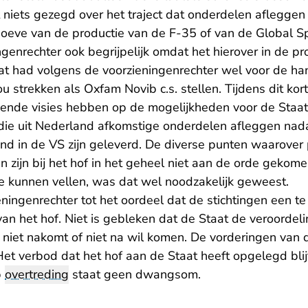
t niets gezegd over het traject dat onderdelen afleggen
oeve van de productie van de F-35 of van de Global Spa
genrechter ook begrijpelijk omdat het hierover in de pro
Dat had volgens de voorzieningenrechter wel voor de h
u strekken als Oxfam Novib c.s. stellen. Tijdens dit kort
pende visies hebben op de mogelijkheden voor de Staat 
die uit Nederland afkomstige onderdelen afleggen nad
 in de VS zijn geleverd. De diverse punten waarover pa
n zijn bij het hof in het geheel niet aan de orde gekom
 kunnen vellen, was dat wel noodzakelijk geweest.
ningenrechter tot het oordeel dat de stichtingen een te
an het hof. Niet is gebleken dat de Staat de veroordeli
t, niet nakomt of niet na wil komen. De vorderingen van
t verbod dat het hof aan de Staat heeft opgelegd blij
p
overtreding
staat geen dwangsom.