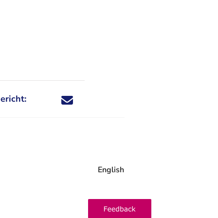
ericht:
Deel dit nieuwsbericht via X - U verlaat Rechtspraa
Deel dit nieuwsbericht via Facebook - U verlaat
Deel dit nieuwsbericht via e-mail
Deel dit nieuwsbericht via LinkedIn - U v
English