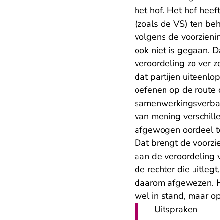
het hof. Het hof heef
(zoals de VS) ten beh
volgens de voorzienin
ook niet is gegaan. 
veroordeling zo ver zo
dat partijen uiteenlo
oefenen op de route 
samenwerkingsverband
van mening verschille
afgewogen oordeel te
Dat brengt de voorzie
aan de veroordeling v
de rechter die uitleg
daarom afgewezen. He
wel in stand, maar o
Uitspraken