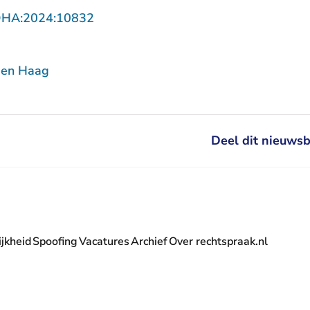
- U verlaat Rechtspraak.nl
DHA:2024:10832
Den Haag
Deel dit nieuwsb
jkheid
Spoofing
Vacatures
Archief
Over rechtspraak.nl
- U verlaat Rechtspraak.nl
 Rechtspraak.nl
t Rechtspraak.nl
rlaat Rechtspraak.nl
verlaat Rechtspraak.nl
 U verlaat Rechtspraak.nl
' nieuwsbrief - U verlaat Rechtspraak.nl