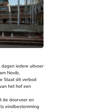
 dagen iedere uitvoer
fam Novib,
 Staat dit verbod
an het hof een
at de doorvoer en
 als eindbestemming