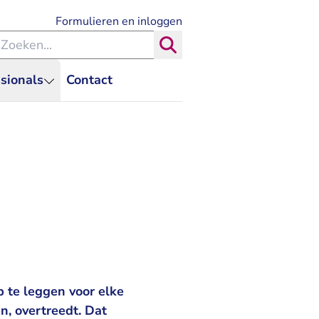
- U verlaat Rechtspraak.nl
Formulieren en inloggen
eken binnen de Rechtspraak
Zoeken
sionals
Contact
 te leggen voor elke
n, overtreedt. Dat