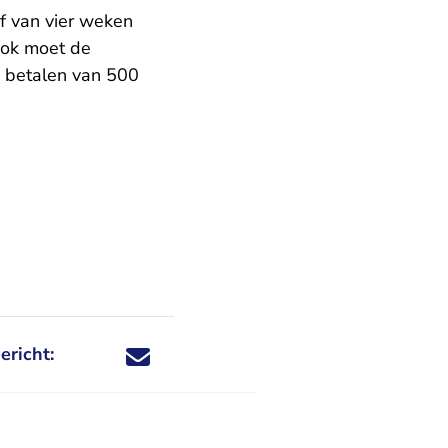
f van vier weken
Ook moet de
g betalen van 500
ericht:
Deel dit nieuwsbericht via X - U verlaat Rechtspraa
Deel dit nieuwsbericht via Facebook - U verlaat
Deel dit nieuwsbericht via e-mail
Deel dit nieuwsbericht via LinkedIn - U v