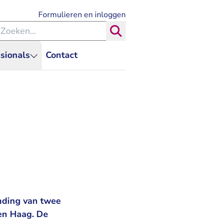
- U verlaat Rechtspraak.nl
Formulieren en inloggen
eken binnen de Rechtspraak
Zoeken
sionals
Contact
nding van twee
Den Haag. De