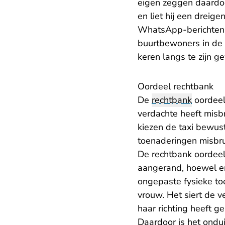
eigen zeggen daardoo
en liet hij een dreige
WhatsApp-berichten v
buurtbewoners in de s
keren langs te zijn ge
Oordeel rechtbank
De
rechtbank
oordeel
verdachte heeft misb
kiezen de taxi bewust
toenaderingen misbru
De rechtbank oordeel
aangerand, hoewel er
ongepaste fysieke to
vrouw. Het siert de ve
haar richting heeft ge
Daardoor is het onduid