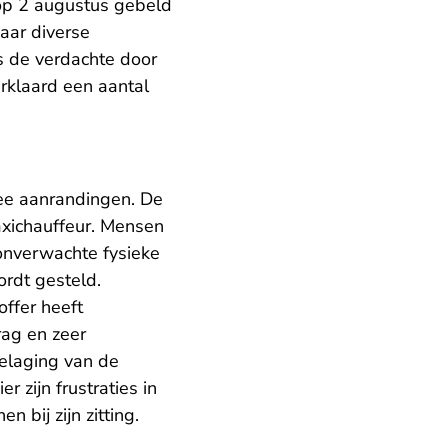
 op 2 augustus gebeld
haar diverse
s de verdachte door
erklaard een aantal
wee aanrandingen. De
axichauffeur. Mensen
 onverwachte fysieke
ordt gesteld.
offer heeft
rag en zeer
belaging van de
 zijn frustraties in
n bij zijn zitting.