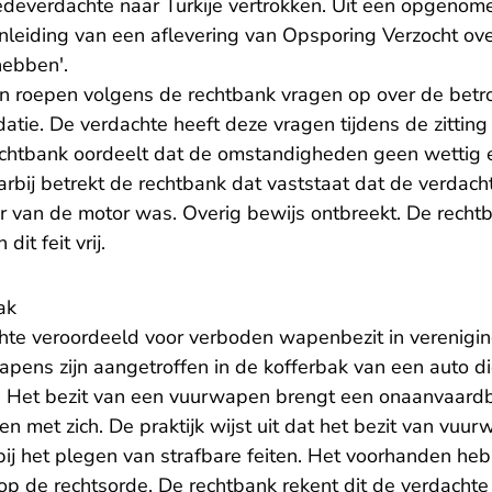
edeverdachte naar Turkije vertrokken. Uit een opgenome
leiding van een aflevering van Opsporing Verzocht over
 hebben'.
 roepen volgens de rechtbank vragen op over de betr
idatie. De verdachte heeft deze vragen tijdens de zitting 
chtbank oordeelt dat de omstandigheden geen wettig 
rbij betrekt de rechtbank dat vaststaat dat de verdach
der van de motor was. Overig bewijs ontbreekt. De recht
it feit vrij.
ak
te veroordeeld voor verboden wapenbezit in vereniging
apens zijn aangetroffen in de kofferbak van een auto d
Het bezit van een vuurwapen brengt een onaanvaardba
en met zich. De praktijk wijst uit dat het bezit van vuur
bij het plegen van strafbare feiten. Het voorhanden 
 op de rechtsorde. De rechtbank rekent dit de verdacht