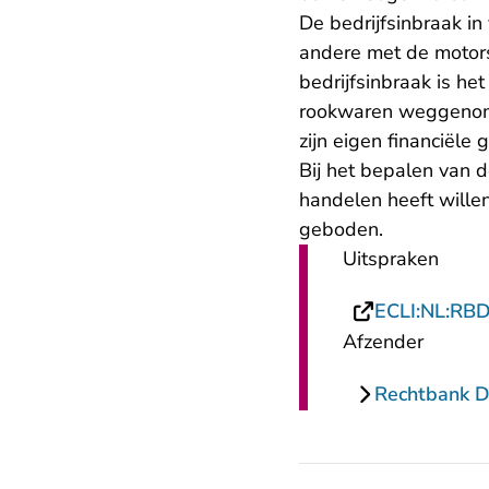
De bedrijfsinbraak i
andere met de motors
bedrijfsinbraak is he
rookwaren weggenome
zijn eigen financiële 
Bij het bepalen van d
handelen heeft wille
geboden.
Uitspraken
ECLI:NL:RB
Afzender
Rechtbank 