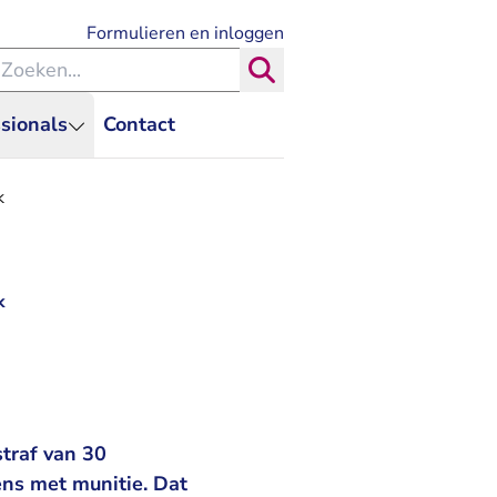
- U verlaat Rechtspraak.nl
Formulieren en inloggen
eken binnen de Rechtspraak
Zoeken
sionals
Contact
k
k
traf van 30
ns met munitie. Dat