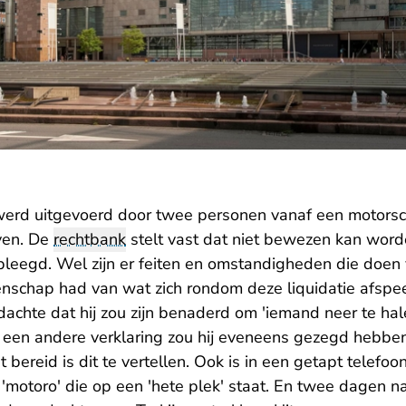
ie werd uitgevoerd door twee personen vanaf een motor
even. De
rechtbank
stelt vast dat niet bewezen kan word
leegd. Wel zijn er feiten en omstandigheden die doe
schap had van wat zich rondom deze liquidatie afspeeld
dachte dat hij zou zijn benaderd om 'iemand neer te hale
n een andere verklaring zou hij eveneens gezegd hebben
t bereid is dit te vertellen. Ook is in een getapt telefo
 'motoro' die op een 'hete plek' staat. En twee dagen na