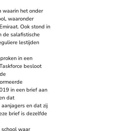
n waarin het onder
ool, waaronder
Emiraat. Ook stond in
 de salafistische
guliere lestijden
sproken in een
 Taskforce besloot
 de
nformeerde
19 in een brief aan
en dat
aanjagers en dat zij
eze brief is dezelfde
s school waar