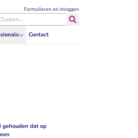
- U verlaat Rechtspraak.nl
Formulieren en inloggen
eken binnen de Rechtspraak
Zoeken
sionals
Contact
d gehouden dat op
 een