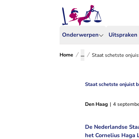
Onderwerpen
Uitspraken
Home
...
Staat schetste onju
Staat schetste onjuist
Den Haag
|
4 septemb
De Nederlandse Staa
het Cornelius Haga