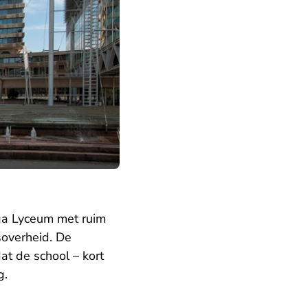
aga Lyceum met ruim
ksoverheid. De
at de school – kort
g.