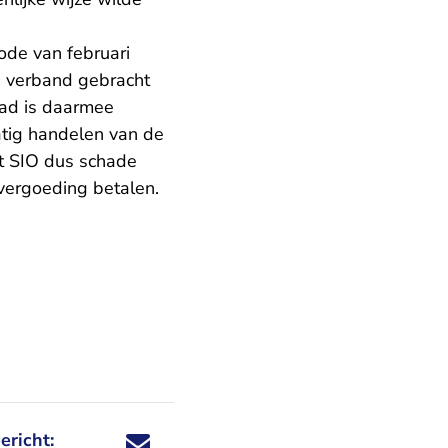
ode van februari
in verband gebracht
aad is daarmee
atig handelen van de
et SIO dus schade
vergoeding betalen.
ericht:
Deel dit nieuwsbericht via X - U verlaat Rechtspraa
Deel dit nieuwsbericht via Facebook - U verlaat
Deel dit nieuwsbericht via e-mail
Deel dit nieuwsbericht via LinkedIn - U v