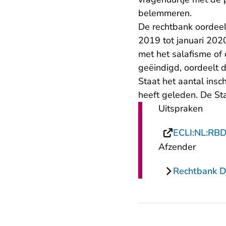
belemmeren.
De rechtbank oordeel
2019 tot januari 202
met het salafisme of
geëindigd, oordeelt 
Staat het aantal insc
heeft geleden. De St
Uitspraken
ECLI:NL:RB
Afzender
Rechtbank 