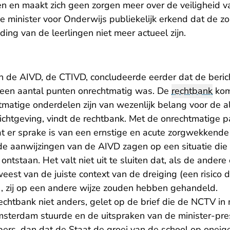
en en maakt zich geen zorgen meer over de veiligheid va
e minister voor Onderwijs publiekelijk erkend dat de z
eding van de leerlingen niet meer actueel zijn.
n de AIVD, de CTIVD, concludeerde eerder dat de beri
p een aantal punten onrechtmatig was. De
rechtbank
komt
tmatige onderdelen zijn van wezenlijk belang voor de a
ichtgeving, vindt de rechtbank. Met de onrechtmatige 
 er sprake is van een ernstige en acute zorgwekkende s
 de aanwijzingen van de AIVD zagen op een situatie die 
ntstaan. Het valt niet uit te sluiten dat, als de ander
st van de juiste context van de dreiging (een risico da
, zij op een andere wijze zouden hebben gehandeld.
echtbank niet anders, gelet op de brief die de NCTV in
terdam stuurde en de uitspraken van de minister-pres
ers, dan dat de Staat de groei van de school op oneige