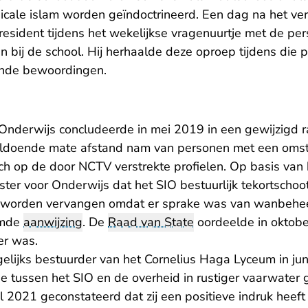
icale islam worden geïndoctrineerd. Een dag na het ver
resident tijdens het wekelijkse vragenuurtje met de pe
ven bij de school. Hij herhaalde deze oproep tijdens die 
lende bewoordingen.
 Onderwijs concludeerde in mei 2019 in een gewijzigd 
oldoende mate afstand nam van personen met een omst
ch op de door NCTV verstrekte profielen. Op basis van 
ter voor Onderwijs dat het SIO bestuurlijk tekortschoo
 worden vervangen omdat er sprake was van wanbeheer
emde
aanwijzing
. De
Raad van State
oordeelde in oktobe
er was.
elijks bestuurder van het Cornelius Haga Lyceum in ju
tie tussen het SIO en de overheid in rustiger vaarwate
ril 2021 geconstateerd dat zij een positieve indruk hee