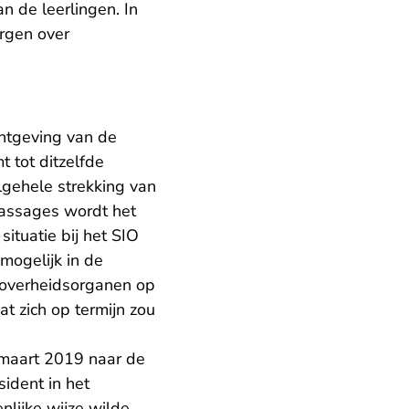
n de leerlingen. In
orgen over
chtgeving van de
 tot ditzelfde
lgehele strekking van
passages wordt het
ituatie bij het SIO
mogelijk in de
e overheidsorganen op
t zich op termijn zou
 maart 2019 naar de
ident in het
nlijke wijze wilde