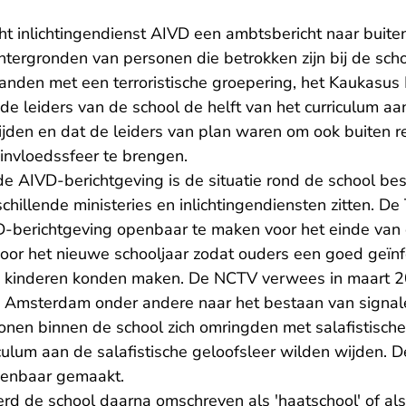
ht inlichtingendienst AIVD een ambtsbericht naar buite
htergronden van personen die betrokken zijn bij de sch
anden met een terroristische groepering, het Kaukasus 
de leiders van de school de helft van het curriculum aan
jden en dat de leiders van plan waren om ook buiten re
invloedssfeer te brengen.
de AIVD-berichtgeving is de situatie rond de school be
chillende ministeries en inlichtingendiensten zitten. De
VD-berichtgeving openbaar te maken voor het einde van
 voor het nieuwe schooljaar zodat ouders een goed geï
n kinderen konden maken. De NCTV verwees in maart 20
 Amsterdam onder andere naar het bestaan van signal
nen binnen de school zich omringden met salafistische 
iculum aan de salafistische geloofsleer wilden wijden. D
penbaar gemaakt.
d de school daarna omschreven als 'haatschool' of al