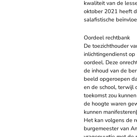
kwaliteit van de less
oktober 2021 heeft d
salafistische beïnvlo
Oordeel rechtbank
De toezichthouder va
inlichtingendienst o
oordeel. Deze onrech
de inhoud van de ber
beeld opgeroepen dat
en de school, terwijl
toekomst zou kunnen o
de hoogte waren gewee
kunnen manifesteren)
Het kan volgens de r
burgemeester van Ams
vragenuurtje met de p