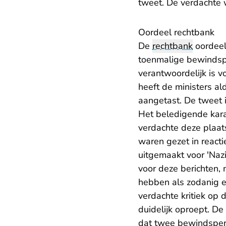
tweet. De verdachte 
Oordeel rechtbank
De
rechtbank
oordeel
toenmalige bewindsp
verantwoordelijk is 
heeft de ministers a
aangetast. De tweet i
Het beledigende kara
verdachte deze plaats
waren gezet in reacti
uitgemaakt voor 'Nazi
voor deze berichten, 
hebben als zodanig e
verdachte kritiek op 
duidelijk oproept. D
dat twee bewindspers