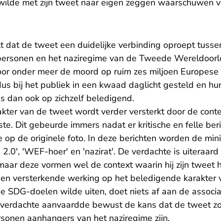
wilde met zijn tweet naar eigen zeggen waarschuwen 
t dat de tweet een duidelijke verbinding oproept tuss
ersonen en het naziregime van de Tweede Wereldoorlo
voor onder meer de moord op ruim zes miljoen Europese
ldus bij het publiek in een kwaad daglicht gesteld en 
s dan ook op zichzelf beledigend.
kter van de tweet wordt verder versterkt door de cont
te. Dit gebeurde immers nadat er kritische en felle ber
e op de originele foto. In deze berichten worden de min
 2.0', 'WEF-hoer' en 'nazirat'. De verdachte is uiteraard
maar deze vormen wel de context waarin hij zijn tweet 
en versterkende werking op het beledigende karakter 
de SDG-doelen wilde uiten, doet niets af aan de associa
e verdachte aanvaardde bewust de kans dat de tweet 
onen aanhangers van het naziregime zijn.