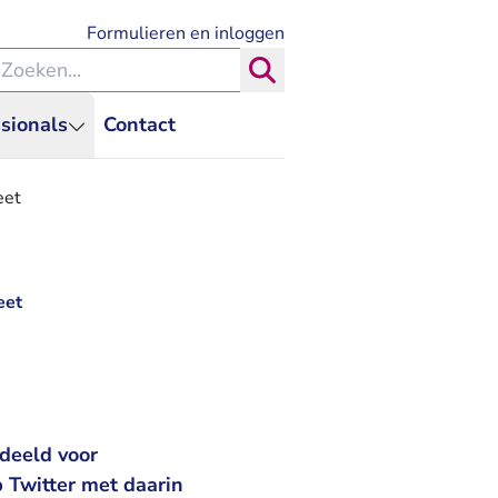
- U verlaat Rechtspraak.nl
Formulieren en inloggen
eken binnen de Rechtspraak
Zoeken
sionals
Contact
eet
eet
deeld voor
 Twitter met daarin