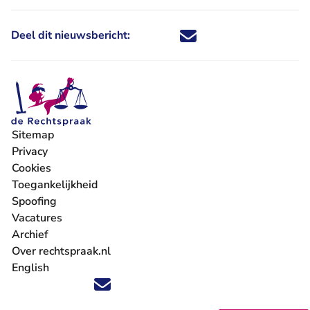
Deel dit nieuwsbericht:
Deel dit nieuwsbericht via X - U 
Deel dit nieuwsbericht via Fa
Deel dit nieuwsbericht via
Deel dit nieuwsbericht
Sitemap
Privacy
Cookies
Toegankelijkheid
Spoofing
Vacatures
- U verlaat Rechtspraak.nl
Archief
Over rechtspraak.nl
English
Volg ons op X (Twitter) - U verlaat Rechtspraak.nl
Volg ons op Facebook - U verlaat Rechtspraak.nl
Volg ons op Instagram - U verlaat Rechtspraak.nl
Volg ons op Youtube - U verlaat Rechtspraak.nl
Volg ons op LinkedIn - U verlaat Rechtspraak.n
'Blijf op de hoogte' nieuwsbrief - U verlaat