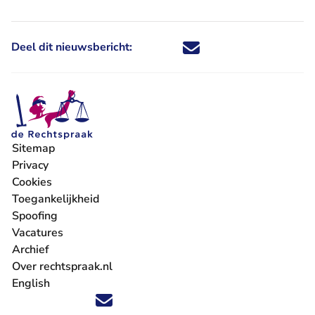
Deel dit nieuwsbericht:
Deel dit nieuwsbericht via X - U 
Deel dit nieuwsbericht via Fa
Deel dit nieuwsbericht via
Deel dit nieuwsbericht
Sitemap
Privacy
Cookies
Toegankelijkheid
Spoofing
Vacatures
- U verlaat Rechtspraak.nl
Archief
Over rechtspraak.nl
English
Volg ons op X (Twitter) - U verlaat Rechtspraak.nl
Volg ons op Facebook - U verlaat Rechtspraak.nl
Volg ons op Instagram - U verlaat Rechtspraak.nl
Volg ons op Youtube - U verlaat Rechtspraak.nl
Volg ons op LinkedIn - U verlaat Rechtspraak.n
'Blijf op de hoogte' nieuwsbrief - U verlaat