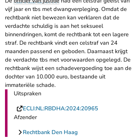
De
officier van justitie
had een celstraf geëist van
vijf jaar en tbs met dwangverpleging. Omdat de
rechtbank niet bewezen kan verklaren dat de
verdachte schuldig is aan het seksueel
binnendringen, komt de rechtbank tot een lagere
straf. De rechtbank vindt een celstraf van 24
maanden passend en geboden. Daarnaast krijgt
de verdachte tbs met voorwaarden opgelegd. De
rechtbank wijst een schadevergoeding toe aan de
dochter van 10.000 euro, bestaande uit
immateriële schade.
Uitspraken
- U verlaat Rech
ECLI:NL:RBDHA:2024:20965
Afzender
Rechtbank Den Haag