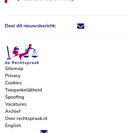
Deel dit nieuwsbericht:
Deel dit nieuwsbericht via X - U 
Deel dit nieuwsbericht via Fa
Deel dit nieuwsbericht via
Deel dit nieuwsbericht
Sitemap
Privacy
Cookies
Toegankelijkheid
Spoofing
Vacatures
- U verlaat Rechtspraak.nl
Archief
Over rechtspraak.nl
English
Volg ons op X (Twitter) - U verlaat Rechtspraak.nl
Volg ons op Facebook - U verlaat Rechtspraak.nl
Volg ons op Instagram - U verlaat Rechtspraak.nl
Volg ons op Youtube - U verlaat Rechtspraak.nl
Volg ons op LinkedIn - U verlaat Rechtspraak.n
'Blijf op de hoogte' nieuwsbrief - U verlaat