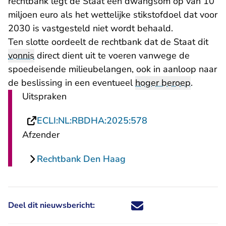
rechtbank legt de Staat een dwangsom op van 10
miljoen euro als het wettelijke stikstofdoel dat voor
2030 is vastgesteld niet wordt behaald.
Ten slotte oordeelt de rechtbank dat de Staat dit
vonnis
direct dient uit te voeren vanwege de
spoedeisende milieubelangen, ook in aanloop naar
de beslissing in een eventueel
hoger beroep
.
Uitspraken
- U verlaat Rechts
ECLI:NL:RBDHA:2025:578
Afzender
Rechtbank Den Haag
Deel dit nieuwsbericht:
Deel dit nieuwsbericht via X - U 
Deel dit nieuwsbericht via Fa
Deel dit nieuwsbericht via
Deel dit nieuwsbericht