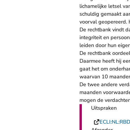
lichamelijke letsel v
schuldig gemaakt aan
voorval geopereerd. H
De rechtbank vindt d
integriteit en persoo
leiden door hun eigen 
De rechtbank oordeel
Daarmee heeft hij ee
gaat het om onderhan
waarvan 10 maanden 
De twee andere verd
maanden voorwaardel
mogen de verdachten
Uitspraken
ECLI:NL:RB