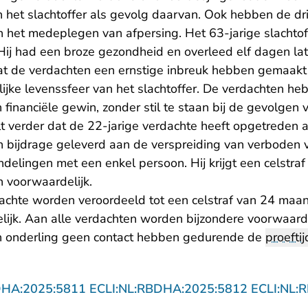
an het slachtoffer als gevolg daarvan. Ook hebben de dr
 het medeplegen van afpersing. Het 63-jarige slachtoff
ij had een broze gezondheid en overleed elf dagen late
at de verdachten een ernstige inbreuk hebben gemaakt 
nlijke levenssfeer van het slachtoffer. De verdachten he
financiële gewin, zonder stil te staan bij de gevolgen v
t verder dat de 22-jarige verdachte heeft opgetreden
n bijdrage geleverd aan de verspreiding van verboden 
delingen met een enkel persoon. Hij krijgt een celstr
voorwaardelijk.
achte worden veroordeeld tot een celstraf van 24 ma
ijk. Aan alle verdachten worden bijzondere voorwaar
 onderling geen contact hebben gedurende de
proeftij
DHA:2025:5811 ECLI:NL:RBDHA:2025:5812 ECLI:NL: