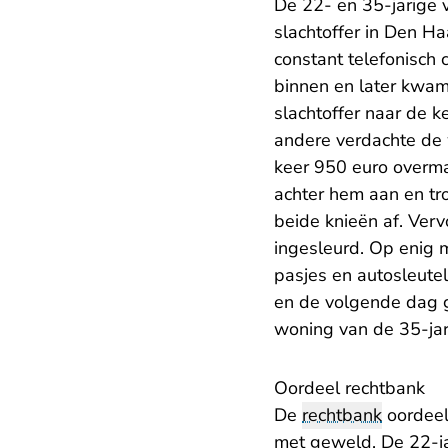
De 22- en 35-jarige 
slachtoffer in Den H
constant telefonisch 
binnen en later kwam
slachtoffer naar de 
andere verdachte de 
keer 950 euro overma
achter hem aan en tro
beide knieën af. Ver
ingesleurd. Op enig 
pasjes en autosleutel
en de volgende dag g
woning van de 35-jar
Oordeel rechtbank
De
rechtbank
oordeel
met geweld. De 22-ja