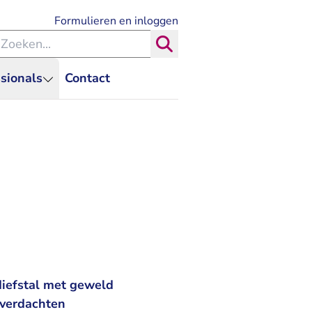
- U verlaat Rechtspraak.nl
Formulieren en inloggen
eken binnen de Rechtspraak
Zoeken
sionals
Contact
diefstal met geweld
 verdachten