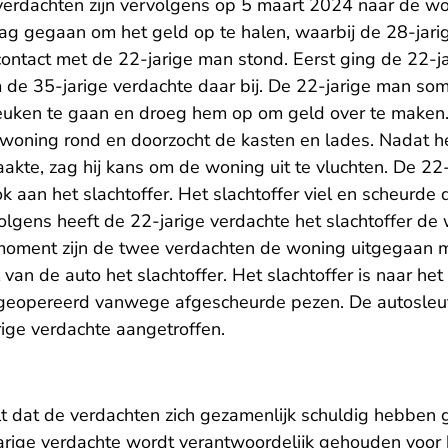
verdachten zijn vervolgens op 5 maart 2024 naar de wo
aag gegaan om het geld op te halen, waarbij de 28-jar
contact met de 22-jarige man stond. Eerst ging de 22-j
 de 35-jarige verdachte daar bij. De 22-jarige man s
keuken te gaan en droeg hem op om geld over te maken.
woning rond en doorzocht de kasten en lades. Nadat he
akte, zag hij kans om de woning uit te vluchten. De 22
k aan het slachtoffer. Het slachtoffer viel en scheurde 
volgens heeft de 22-jarige verdachte het slachtoffer d
moment zijn de twee verdachten de woning uitgegaan m
 van de auto het slachtoffer. Het slachtoffer is naar he
eopereerd vanwege afgescheurde pezen. De autosleutel
ige verdachte aangetroffen.
t dat de verdachten zich gezamenlijk schuldig hebben 
rige verdachte wordt verantwoordelijk gehouden voor