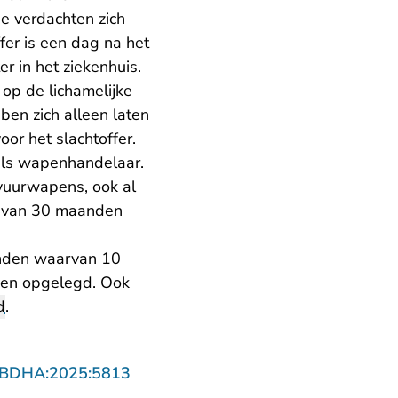
ie verdachten zich
er is een dag na het
r in het ziekenhuis.
op de lichamelijke
bben zich alleen laten
oor het slachtoffer.
 als wapenhandelaar.
vuurwapens, ook al
af van 30 maanden
anden waarvan 10
den opgelegd. Ook
d
.
- U verlaat Rechtspraak.nl
RBDHA:2025:5813