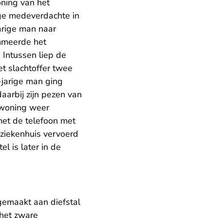
ning van het
ige medeverdachte in
arige man naar
ommeerde het
 Intussen liep de
t slachtoffer twee
-jarige man ging
daarbij zijn pezen van
e woning weer
et de telefoon met
t ziekenhuis vervoerd
 is later in de
gemaakt aan diefstal
 het zware