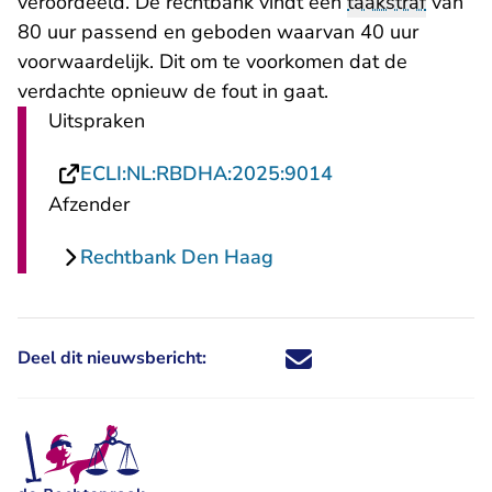
veroordeeld. De rechtbank vindt een
taakstraf
van
80 uur passend en geboden waarvan 40 uur
voorwaardelijk. Dit om te voorkomen dat de
verdachte opnieuw de fout in gaat.
Uitspraken
- U verlaat Recht
ECLI:NL:RBDHA:2025:9014
Afzender
Rechtbank Den Haag
Deel dit nieuwsbericht:
Deel dit nieuwsbericht via X - U 
Deel dit nieuwsbericht via Fa
Deel dit nieuwsbericht via
Deel dit nieuwsbericht