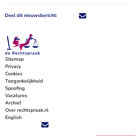
Deel dit nieuwsbericht:
Deel dit nieuwsbericht via X - U 
Deel dit nieuwsbericht via Fa
Deel dit nieuwsbericht via
Deel dit nieuwsbericht
Sitemap
Privacy
Cookies
Toegankelijkheid
Spoofing
Vacatures
- U verlaat Rechtspraak.nl
Archief
Over rechtspraak.nl
English
Volg ons op X (Twitter) - U verlaat Rechtspraak.nl
Volg ons op Facebook - U verlaat Rechtspraak.nl
Volg ons op Instagram - U verlaat Rechtspraak.nl
Volg ons op Youtube - U verlaat Rechtspraak.nl
Volg ons op LinkedIn - U verlaat Rechtspraak.n
'Blijf op de hoogte' nieuwsbrief - U verlaat