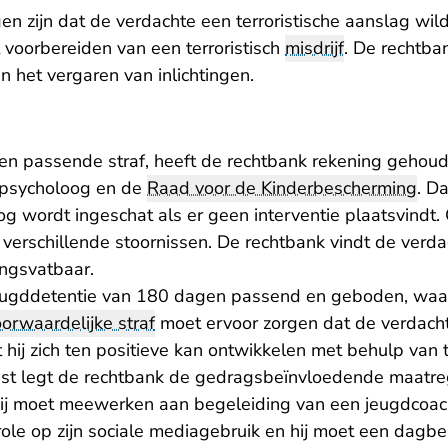
n zijn dat de verdachte een terroristische aanslag wild
 voorbereiden van een terroristisch
misdrijf
. De rechtban
n het vergaren van inlichtingen.
een passende straf, heeft de rechtbank rekening geho
 psycholoog en de
Raad voor de Kinderbescherming
. Da
g wordt ingeschat als er geen interventie plaatsvindt. 
verschillende stoornissen. De rechtbank vindt de verd
ngsvatbaar.
jeugddetentie van 180 dagen passend en geboden, waa
orwaardelijke straf
moet ervoor zorgen dat de verdacht
t hij zich ten positieve kan ontwikkelen met behulp van 
st legt de rechtbank de gedragsbeïnvloedende maatre
j moet meewerken aan begeleiding van een jeugdcoach
le op zijn sociale mediagebruik en hij moet een dagb