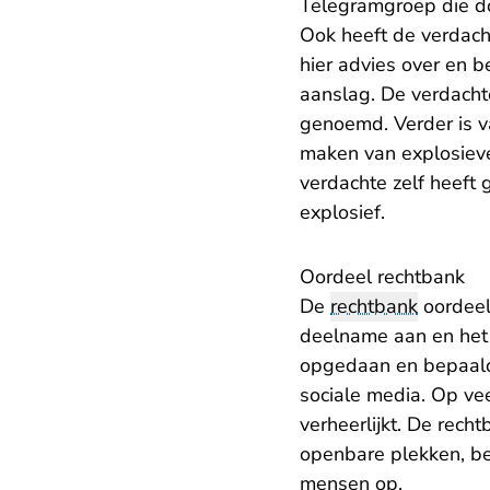
Telegramgroep die d
Ook heeft de verdach
hier advies over en b
aanslag. De verdachte
genoemd. Verder is va
maken van explosieven
verdachte zelf heeft
explosief.
Oordeel rechtbank
De
rechtbank
oordeel
deelname aan en het g
opgedaan en bepaalde
sociale media. Op ve
verheerlijkt. De rech
openbare plekken, be
mensen op.