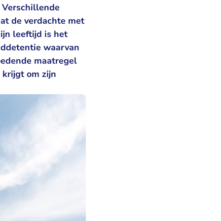
 Verschillende
dat de verdachte met
n leeftijd is het
ugddetentie waarvan
loedende maatregel
krijgt om zijn