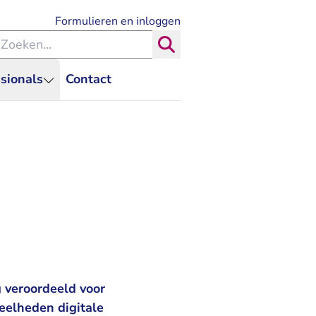
- U verlaat Rechtspraak.nl
Formulieren en inloggen
eken binnen de Rechtspraak
Zoeken
sionals
Contact
 veroordeeld voor
veelheden digitale