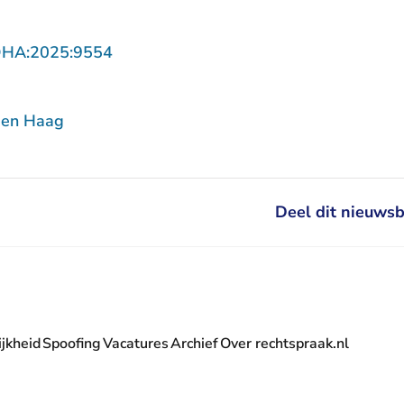
- U verlaat Rechtspraak.nl
DHA:2025:9554
Den Haag
Deel dit nieuwsb
jkheid
Spoofing
Vacatures
Archief
Over rechtspraak.nl
- U verlaat Rechtspraak.nl
 Rechtspraak.nl
t Rechtspraak.nl
rlaat Rechtspraak.nl
verlaat Rechtspraak.nl
 U verlaat Rechtspraak.nl
' nieuwsbrief - U verlaat Rechtspraak.nl