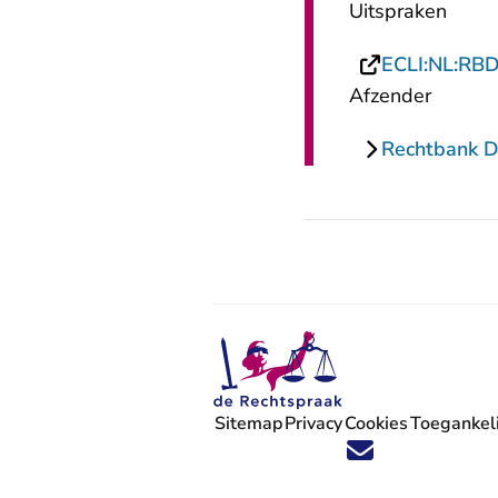
Uitspraken
ECLI:NL:RB
Afzender
Rechtbank 
Sitemap
Privacy
Cookies
Toegankeli
Volg ons op X (Twitter) - U verlaat
Volg ons op Facebook - U verlaa
Volg ons op Instagram - U ve
Volg ons op Youtube - U 
Volg ons op LinkedIn -
'Blijf op de hoogte