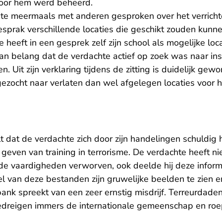
oor hem werd beheerd.
te meermaals met anderen gesproken over het verrichten
esprak verschillende locaties die geschikt zouden kunne
 heeft in een gesprek zelf zijn school als mogelijke loc
n belang dat de verdachte actief op zoek was naar inst
. Uit zijn verklaring tijdens de zitting is duidelijk gew
 gezocht naar verlaten dan wel afgelegen locaties voor
t dat de verdachte zich door zijn handelingen schuldig
even van training in terrorisme. De verdachte heeft nie
 vaardigheden verworven, ook deelde hij deze inform
el van deze bestanden zijn gruwelijke beelden te zien
tbank spreekt van een zeer ernstig misdrijf. Terreurdade
dreigen immers de internationale gemeenschap en roep