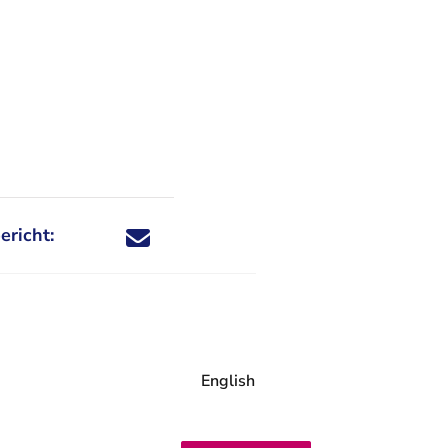
ericht:
Deel dit nieuwsbericht via X - U verlaat Rechtspraa
Deel dit nieuwsbericht via Facebook - U verlaat
Deel dit nieuwsbericht via e-mail
Deel dit nieuwsbericht via LinkedIn - U v
English