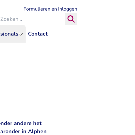
- U verlaat Rechtspraak.nl
Formulieren en inloggen
eken binnen de Rechtspraak
Zoeken
sionals
Contact
onder andere het
aaronder in Alphen