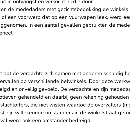
uit in ontvangst en verkocht hij die door.
ngen de mededaders met gezichtsbedekking de winkels
 of een voorwerp dat op een vuurwapen leek, werd ee
eggenomen. In een aantal gevallen gebruikten de med
oneel.
t dat de verdachte zich samen met anderen schuldig h
rvallen op verschillende belwinkels. Door deze werkw
dreigd en onveilig gevoeld. De verdachte en zijn meded
 motieven gehandeld en daarbij geen rekening gehouden 
lachtoffers, die niet wisten waartoe de overvallers (mo
st zijn willekeurige omstanders in de winkelstraat get
geval werd ook een omstander bedreigd.