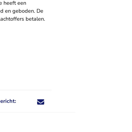
e heeft een
end en geboden. De
chtoffers betalen.
ericht:
Deel dit nieuwsbericht via X - U verlaat Rechtspraa
Deel dit nieuwsbericht via Facebook - U verlaat
Deel dit nieuwsbericht via e-mail
Deel dit nieuwsbericht via LinkedIn - U v