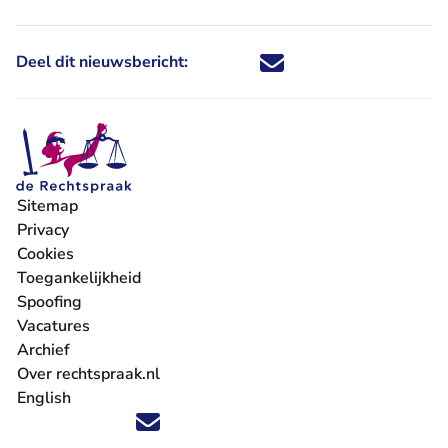
Deel dit nieuwsbericht:
Deel dit nieuwsbericht via X - U 
Deel dit nieuwsbericht via Fa
Deel dit nieuwsbericht via
Deel dit nieuwsbericht
Sitemap
Privacy
Cookies
Toegankelijkheid
Spoofing
Vacatures
- U verlaat Rechtspraak.nl
Archief
Over rechtspraak.nl
English
Volg ons op X (Twitter) - U verlaat Rechtspraak.nl
Volg ons op Facebook - U verlaat Rechtspraak.nl
Volg ons op Instagram - U verlaat Rechtspraak.nl
Volg ons op Youtube - U verlaat Rechtspraak.nl
Volg ons op LinkedIn - U verlaat Rechtspraak.n
'Blijf op de hoogte' nieuwsbrief - U verlaat