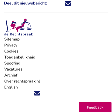
Deel dit nieuwsbericht:
Deel dit nieuwsbericht via X - U 
Deel dit nieuwsbericht via Fa
Deel dit nieuwsbericht via
Deel dit nieuwsbericht
Sitemap
Privacy
Cookies
Toegankelijkheid
Spoofing
Vacatures
- U verlaat Rechtspraak.nl
Archief
Over rechtspraak.nl
English
Volg ons op X (Twitter) - U verlaat Rechtspraak.nl
Volg ons op Facebook - U verlaat Rechtspraak.nl
Volg ons op Instagram - U verlaat Rechtspraak.nl
Volg ons op Youtube - U verlaat Rechtspraak.nl
Volg ons op LinkedIn - U verlaat Rechtspraak.n
'Blijf op de hoogte' nieuwsbrief - U verlaat