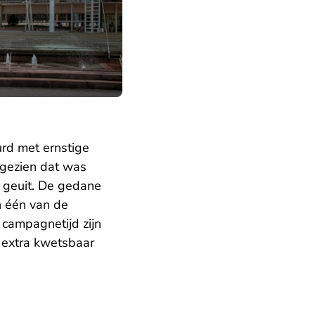
urd met ernstige
 gezien dat was
n geuit. De gedane
n één van de
 campagnetijd zijn
s extra kwetsbaar