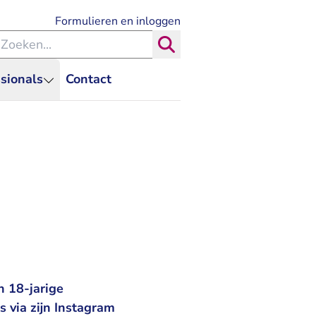
- U verlaat Rechtspraak.nl
Formulieren en inloggen
eken binnen de Rechtspraak
Zoeken
sionals
Contact
 18-jarige
s via zijn Instagram