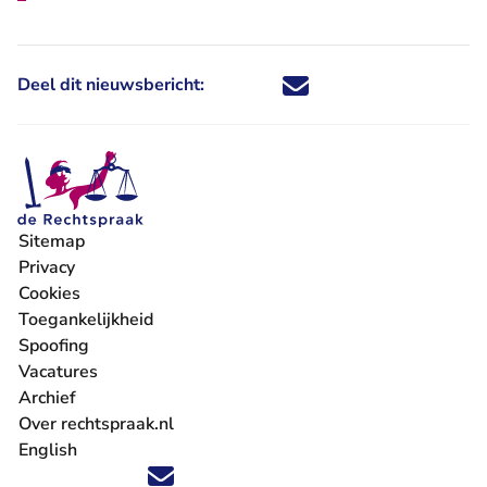
Deel dit nieuwsbericht:
Deel dit nieuwsbericht via X - U 
Deel dit nieuwsbericht via Fa
Deel dit nieuwsbericht via
Deel dit nieuwsbericht
Sitemap
Privacy
Cookies
Toegankelijkheid
Spoofing
Vacatures
- U verlaat Rechtspraak.nl
Archief
Over rechtspraak.nl
English
Volg ons op X (Twitter) - U verlaat Rechtspraak.nl
Volg ons op Facebook - U verlaat Rechtspraak.nl
Volg ons op Instagram - U verlaat Rechtspraak.nl
Volg ons op Youtube - U verlaat Rechtspraak.nl
Volg ons op LinkedIn - U verlaat Rechtspraak.n
'Blijf op de hoogte' nieuwsbrief - U verlaat