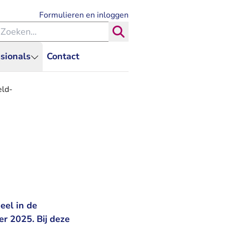
- U verlaat Rechtspraak.nl
Formulieren en inloggen
eken binnen de Rechtspraak
Zoeken
sionals
Contact
eld-
eel in de
r 2025. Bij deze