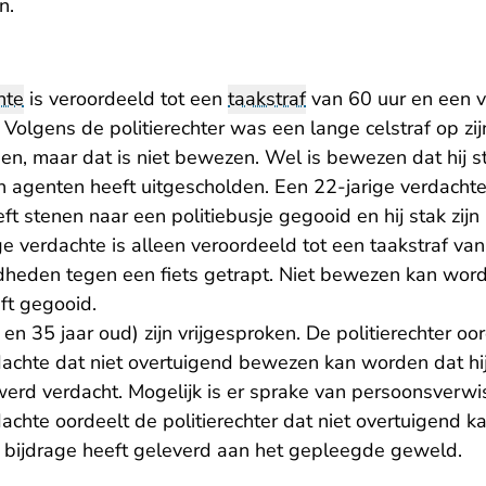
n.
hte
is veroordeeld tot een
taakstraf
van 60 uur en een v
 Volgens de politierechter was een lange celstraf op zi
n, maar dat is niet bewezen. Wel is bewezen dat hij 
n agenten heeft uitgescholden. Een 22-jarige verdachte 
ft stenen naar een politiebusje gegooid en hij stak zij
e verdachte is alleen veroordeeld tot een taakstraf van 
dheden tegen een fiets getrapt. Niet bewezen kan word
eft gegooid.
n 35 jaar oud) zijn vrijgesproken. De politierechter oor
dachte dat niet overtuigend bewezen kan worden dat hij
erd verdacht. Mogelijk is er sprake van persoonsverwis
dachte oordeelt de politierechter dat niet overtuigend
 bijdrage heeft geleverd aan het gepleegde geweld.