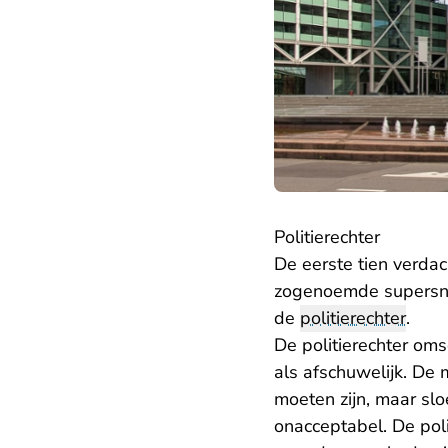
Politierechter
De eerste tien verda
zogenoemde supersnel
de
politierechter
.
De politierechter om
als afschuwelijk. De
moeten zijn, maar sl
onacceptabel. De pol