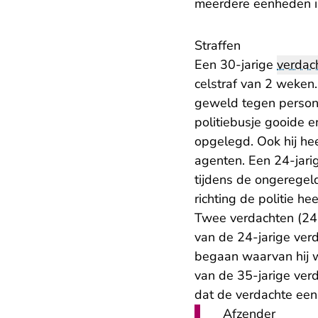
meerdere eenheden i
Straffen
Een 30-jarige
verdac
celstraf van 2 weken.
geweld tegen persone
politiebusje gooide e
opgelegd. Ook hij hee
agenten. Een 24-jarig
tijdens de ongeregel
richting de politie he
Twee verdachten (24 e
van de 24-jarige ver
begaan waarvan hij w
van de 35-jarige ver
dat de verdachte een
Afzender