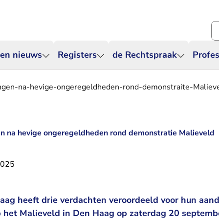
Zo
 en nieuws
Registers
de Rechtspraak
Profes
ngen-na-hevige-ongeregeldheden-rond-demonstraite-Maliev
n na hevige ongeregeldheden rond demonstratie Malieveld
2025
ag heeft drie verdachten veroordeeld voor hun aand
het Malieveld in Den Haag op zaterdag 20 septembe