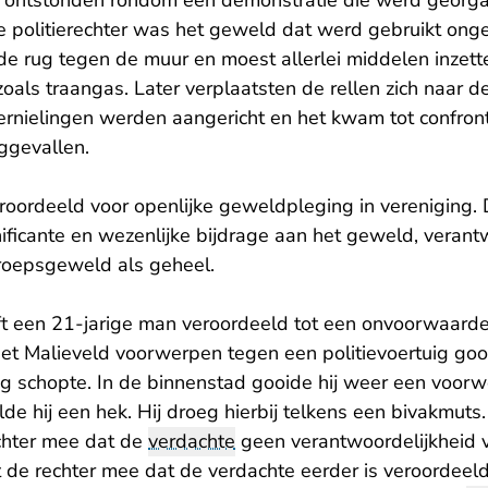
ontstonden rondom een demonstratie die werd georga
e politierechter was het geweld dat werd gebruikt on
de rug tegen de muur en moest allerlei middelen inzett
 zoals traangas. Later verplaatsten de rellen zich naar
rnielingen werden aangericht en het kwam tot confronta
iggevallen.
eroordeeld voor openlijke geweldpleging in vereniging.
ificante en wezenlijke bijdrage aan het geweld, veran
roepsgeweld als geheel.
ft een 21-jarige man veroordeeld tot een onvoorwaardel
et Malieveld voorwerpen tegen een politievoertuig goo
ig schopte. In de binnenstad gooide hij weer een voorw
lde hij een hek. Hij droeg hierbij telkens een bivakmuts
chter mee dat de
verdachte
geen verantwoordelijkheid v
e rechter mee dat de verdachte eerder is veroordeeld