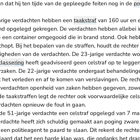
en dat hij ten tijde van de gepleegde feiten nog in de
pr
jarige verdachten hebben een
taakstraf
van 160 uur en 
nd opgelegd gekregen. De verdachten hebben allebei in
6 een container omgegooid die in brand stond. Ook he
hopt. Bij het bepalen van de straffen, houdt de rechte
igheden van de verdachten. De 23-jarige verdachte w
classering
heeft geadviseerd geen celstraf op te legge
rzaken. De 22-jarige verdachte ondergaat behandeling
 het verleden en af te komen van verslavingen. De rech
rdachten openheid van zaken hebben gegeven, zowel bi
e taakstraffen legt de rechter ook voorwaardelijke cels
dachten opnieuw de fout in gaan.
 de 51-jarige verdachte een celstraf opgelegd van 7 
erdachte heeft zich schuldig gemaakt aan poging zware
en politieagent te paard te slaan. Dit rekent de recht
rklaard dat het een harde klap was, die ondanks het dr