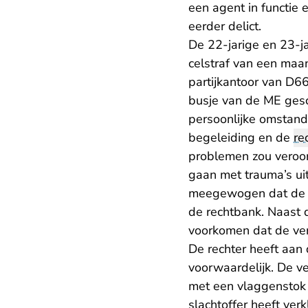
een agent in functie 
eerder delict.
De 22-jarige en 23-
celstraf van een maa
partijkantoor van D6
busje van de ME gesc
persoonlijke omstand
begeleiding en de
re
problemen zou veroo
gaan met trauma’s uit
meegewogen dat de ve
de rechtbank. Naast d
voorkomen dat de ver
De rechter heeft aan
voorwaardelijk. De v
met een vlaggenstok e
slachtoffer heeft ve