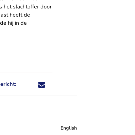
s het slachtoffer door
ast heeft de
e hij in de
ericht:
Deel dit nieuwsbericht via X - U verlaat Rechtspraa
Deel dit nieuwsbericht via Facebook - U verlaat
Deel dit nieuwsbericht via e-mail
Deel dit nieuwsbericht via LinkedIn - U v
English