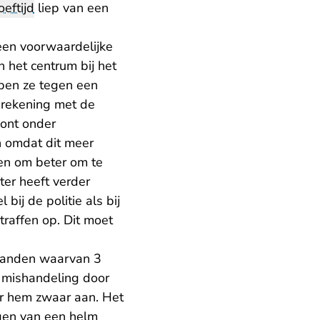
oeftijd
liep van een
een voorwaardelijke
 het centrum bij het
bben ze tegen een
r rekening met de
oont onder
n omdat dit meer
en om beter om te
ter heeft verder
j de politie als bij
traffen op. Dit moet
maanden waarvan 3
 mishandeling door
er hem zwaar aan. Het
agen van een helm