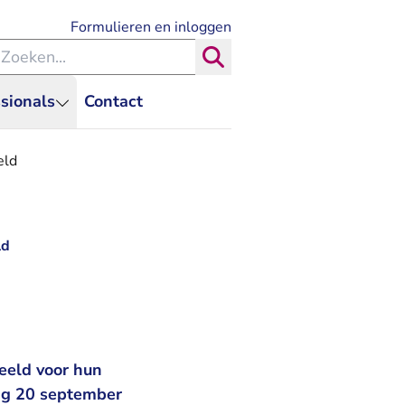
- U verlaat Rechtspraak.nl
Formulieren en inloggen
eken binnen de Rechtspraak
Zoeken
sionals
Contact
eld
ld
eeld voor hun
ag 20 september