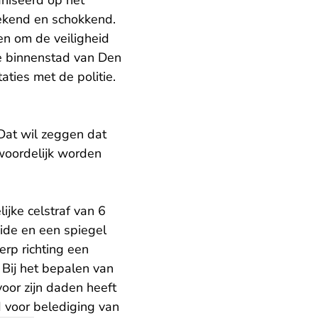
niseerd op het
gekend en schokkend.
en om de veiligheid
 de binnenstad van Den
ties met de politie.
 Dat wil zeggen dat
twoordelijk worden
ijke celstraf van 6
ide en een spiegel
erp richting een
. Bij het bepalen van
oor zijn daden heeft
 voor belediging van