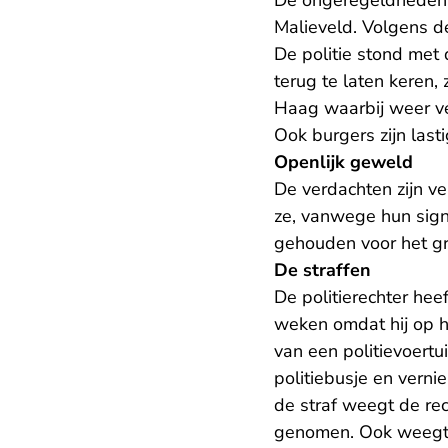
De ongeregeldheden 
Malieveld. Volgens d
De politie stond met 
terug te laten keren,
Haag waarbij weer ve
Ook burgers zijn last
Openlijk geweld
De verdachten zijn v
ze, vanwege hun sign
gehouden voor het g
De straffen
De politierechter hee
weken omdat hij op h
van een politievoertu
politiebusje en vernie
de straf weegt de re
genomen. Ook weegt d