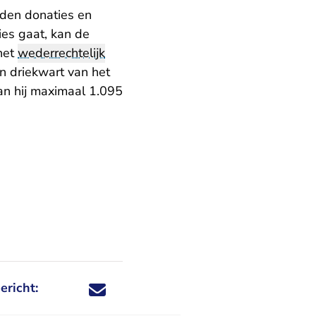
nden donaties en
es gaat, kan de
het
wederrechtelijk
’n driekwart van het
kan hij maximaal 1.095
ericht:
Deel dit nieuwsbericht via X - U verlaat Rechtspraa
Deel dit nieuwsbericht via Facebook - U verlaat
Deel dit nieuwsbericht via e-mail
Deel dit nieuwsbericht via LinkedIn - U v