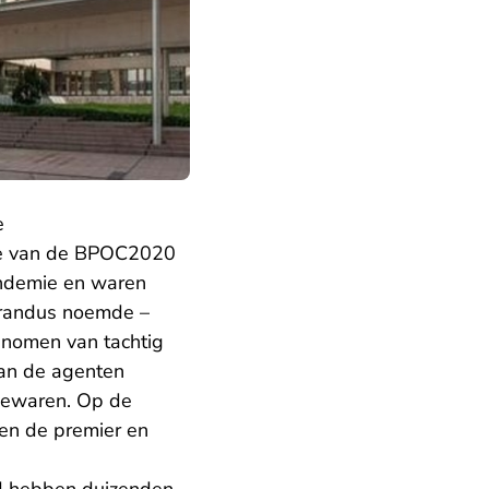
e
te van de BPOC2020
andemie en waren
orandus noemde –
nomen van tachtig
van de agenten
 bewaren. Op de
en de premier en