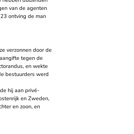
jd hebben duizenden
ngen van de agenten
023 ontving de man
 ze verzonnen door de
 aangifte tegen de
octorandus, en wekte
lde bestuurders werd
de hij aan privé-
Oostenrijk en Zweden,
chter en zoon, en