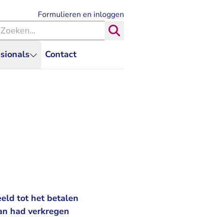
- U verlaat Rechtspraak.nl
Formulieren en inloggen
eken binnen de Rechtspraak
Zoeken
sionals
Contact
eld tot het betalen
man had verkregen