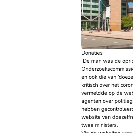
Donaties
De man was de oprich
Onderzoekscommissi
en ook die van ‘doez
kritisch over het cor
vermeldde op de web
agenten over politieg
hebben gecontroleerd
website van doezelfn
twee ministers.