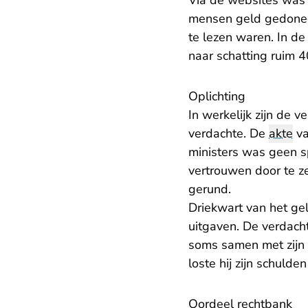
Via de websites was 
mensen geld gedoneer
te lezen waren. In d
naar schatting ruim 
Oplichting
In werkelijk zijn de 
verdachte. De
akte
va
ministers was geen s
vertrouwen door te z
gerund.
Driekwart van het gel
uitgaven. De verdacht
soms samen met zijn 
loste hij zijn schulde
Oordeel rechtbank