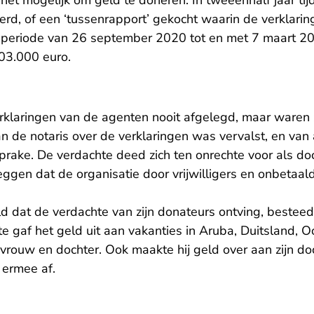
het mogelijk om geld te doneren. In tweeënhalf jaar ti
d, of een ‘tussenrapport’ gekocht waarin de verklari
e periode van 26 september 2020 tot en met 7 maart 2
403.000 euro.
verklaringen van de agenten nooit afgelegd, maar waren
n de notaris over de verklaringen was vervalst, en van
prake. De verdachte deed zich ten onrechte voor als d
eggen dat de organisatie door vrijwilligers en onbetaa
d dat de verdachte van zijn donateurs ontving, besteed
e gaf het geld uit aan vakanties in Aruba, Duitsland, 
vrouw en dochter. Ook maakte hij geld over aan zijn do
n ermee af.