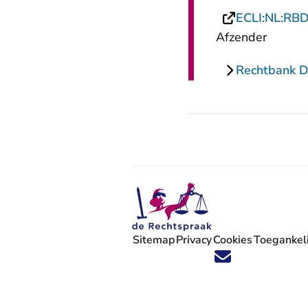
ECLI:NL:RB
Afzender
Rechtbank 
Sitemap
Privacy
Cookies
Toegankeli
Volg ons op X (Twitter) - U verlaat
Volg ons op Facebook - U verlaa
Volg ons op Instagram - U ve
Volg ons op Youtube - U 
Volg ons op LinkedIn -
'Blijf op de hoogte