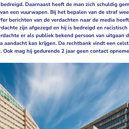
bedreigd. Daarnaast heeft de man zich schuldig gem
an een vuurwapen. Bij het bepalen van de straf wee
ffer berichten van de verdachten naar de media heef
dachte zijn afgezegd en hij is bedreigd en racistisch
rdachte er als publiek bekend persoon van uitgaan d
a aandacht kan krijgen. De rechtbank vindt een cels
 Ook mag hij gedurende 2 jaar geen contact opnem