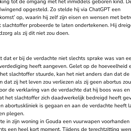
king tot de omgang met het inmiddels geboren kind. De
 dwingend opgesteld. Zo stelde hij via ChatGPT een
mst’ op, waarin hij zelf zijn eisen en wensen met betre
t slachtoffer probeerde te laten ondertekenen. Hij drei
org als zij dit niet zou doen.
 dat er bij de verdachte niet slechts sprake was van e
verdediging heeft aangeven. Gelet op de hoeveelheid 
r het slachtoffer stuurde, kan het niet anders dan dat de
dat zij het leven zou verliezen als zij geen abortus zou
or de verklaring van de verdachte dat hij boos was en 
 het slachtoffer zich daadwerkelijk bedreigd heeft gevoe
 een abortuskliniek is gegaan en aan de verdachte heeft
ten plegen.
hte in zijn woning in Gouda een vuurwapen voorhanden
hts een heel kort moment. Tijdens de terechtzitting wer