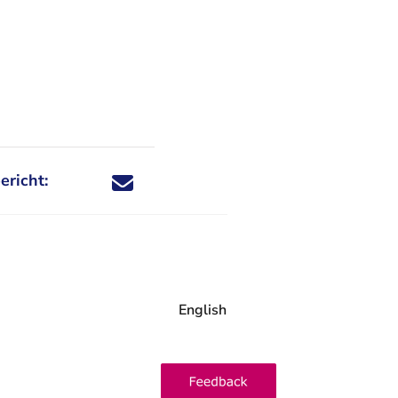
ericht:
Deel dit nieuwsbericht via X - U verlaat Rechtspraa
Deel dit nieuwsbericht via Facebook - U verlaat
Deel dit nieuwsbericht via e-mail
Deel dit nieuwsbericht via LinkedIn - U v
English