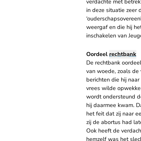
verdachte met betrek
in deze situatie zeer
‘ouderschapsovereenko
weergaf en die hij he
inschakelen van Jeugdz
Oordeel
rechtbank
De rechtbank oordeelt
van woede, zoals de 
berichten die hij naa
vrees wilde opwekken 
wordt ondersteund do
hij daarmee kwam. Dat
het feit dat zij naar
zij de abortus had la
Ook heeft de verdac
hemzelf was het slec