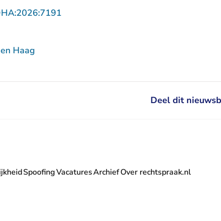
- U verlaat Rechtspraak.nl
DHA:2026:7191
Den Haag
Deel dit nieuwsb
jkheid
Spoofing
Vacatures
Archief
Over rechtspraak.nl
- U verlaat Rechtspraak.nl
 Rechtspraak.nl
t Rechtspraak.nl
rlaat Rechtspraak.nl
verlaat Rechtspraak.nl
 U verlaat Rechtspraak.nl
' nieuwsbrief - U verlaat Rechtspraak.nl