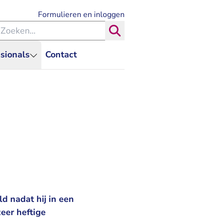
- U verlaat Rechtspraak.nl
Formulieren en inloggen
eken binnen de Rechtspraak
Zoeken
sionals
Contact
d nadat hij in een
eer heftige