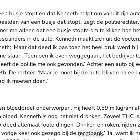
een busje stopt en dat Kenneth helpt om vanuit zijn au
 beelden van een busje dat stopt’, zegt de politierechter. 
nner me alleen dat een busje stopte om te kijken hoe het 
scilinders in de auto. Kenneth maakt zich uit de voeten
eth: ‘Maar dat deed ik pas toen het heel druk werd bi
me staan. Toen ben ik even weggegaan, het bedrijventer
heeft de politie me ook gevonden.’ Achter een auto bij e
th. De rechter: ‘Maar je moet bij de auto blijven na een
had ik moeten doen.’
n bloedproef onderworpen. Hij heeft 0,59 milligram al
 bloed. Kenneth is nog net niet dronken. Zoveel THC is
Ik deed allemaal foute dingen. Drinken en roken, rijden z
k vorige keer ook gezegd bij de
rechtbank
.’ ‘Ja, want ik