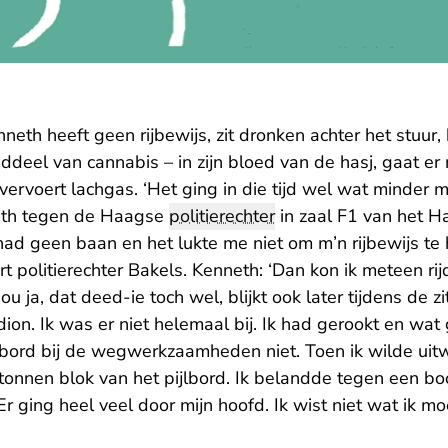
nneth heeft geen rijbewijs, zit dronken achter het stuur
deel van cannabis – in zijn bloed van de hasj, gaat er
rvoert lachgas. ‘Het ging in die tijd wel wat minder m
neth tegen de Haagse
politierechter
in zaal F1 van het 
ad geen baan en het lukte me niet om m’n rijbewijs te 
t politierechter Bakels. Kenneth: ‘Dan kon ik meteen rijd
ou ja, dat deed-ie toch wel, blijkt ook later tijdens de zi
dion. Ik was er niet helemaal bij. Ik had gerookt en wat
jlbord bij de wegwerkzaamheden niet. Toen ik wilde uitw
etonnen blok van het pijlbord. Ik belandde tegen een b
Er ging heel veel door mijn hoofd. Ik wist niet wat ik mo