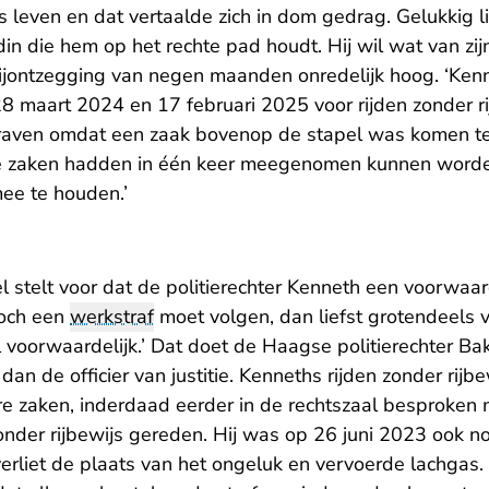
os leven en dat vertaalde zich in dom gedrag. Gelukkig li
ndin die hem op het rechte pad houdt. Hij wil wat van zi
ijontzegging van negen maanden onredelijk hoog. ‘Kenn
8 maart 2024 en 17 februari 2025 voor rijden zonder ri
aven omdat een zaak bovenop de stapel was komen te 
deze zaken hadden in één keer meegenomen kunnen worde
mee te houden.’
stelt voor dat de politierechter Kenneth een voorwaard
toch een
werkstraf
moet volgen, dan liefst grotendeels v
voorwaardelijk.’ Dat doet de Haagse politierechter Bak
 dan de officier van justitie. Kenneths rijden zonder rijbe
e zaken, inderdaad eerder in de rechtszaal besproken
 zonder rijbewijs gereden. Hij was op 26 juni 2023 ook 
verliet de plaats van het ongeluk en vervoerde lachgas