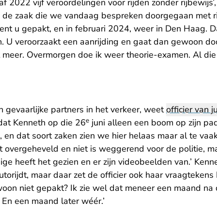
f 2022 vijf veroordelingen voor rijden zonder rijbewijs’,
a de zaak die we vandaag bespreken doorgegaan met rij
nt u gepakt, en in februari 2024, weer in Den Haag. Da
n. U veroorzaakt een aanrijding en gaat dan gewoon doo
et meer. Overmorgen doe ik weer theorie-examen. Al die
n gevaarlijke partners in het verkeer, weet
officier van ju
e
dat Kenneth op die 26
juni alleen een boom op zijn pad
 en dat soort zaken zien we hier helaas maar al te vaak
t overgeheveld en niet is weggerend voor de politie, m
tuige heeft het gezien en er zijn videobeelden van.’ Kenne
torijdt, maar daar zet de officier ook haar vraagtekens b
woon niet gepakt? Ik zie wel dat meneer een maand na 
. En een maand later wéér.’