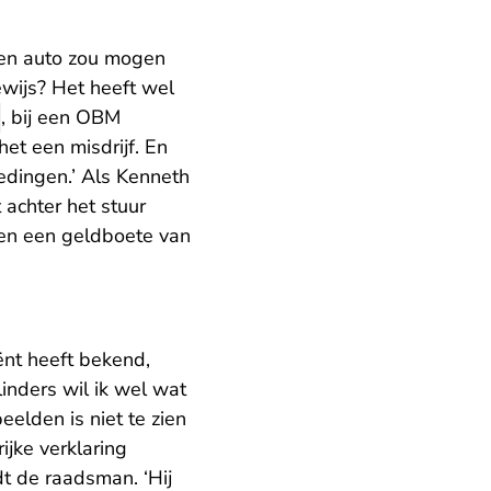
en auto zou mogen
bewijs? Het heeft wel
g
, bij een OBM
het een misdrijf. En
redingen.’ Als Kenneth
 achter het stuur
r en een geldboete van
iënt heeft bekend,
nders wil ik wel wat
eelden is niet te zien
ijke verklaring
dt de raadsman. ‘Hij