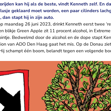
orijden kan hij als de beste, vindt Kenneth zelf. En d
lusje geklaard moet worden, een paar cilinders lach
dan stapt hij in zijn auto.
op maandag 26 juni 2023, drinkt Kenneth eerst twee ‘re
een blikje Green Apple zit 11 procent alcohol, in Extre
jointje. Bedwelmd door de alcohol en de dope stapt Kenne
dion van ADO Den Haag gaat het mis. Op de Donau ziet h
ij schampt één boom, belandt tegen een volgende boo