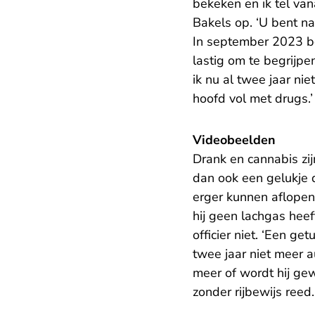
bekeken en ik tel vana
Bakels op. ‘U bent n
In september 2023 be
lastig om te begrijpe
ik nu al twee jaar ni
hoofd vol met drugs.’
Videobeelden
Drank en cannabis zij
dan ook een gelukje 
erger kunnen aflopen,
hij geen lachgas heef
officier niet. ‘Een ge
twee jaar niet meer au
meer of wordt hij ge
zonder rijbewijs reed