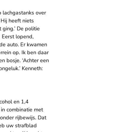
to lachgastanks over
Hij heeft niets
ging.’ De politie
. Eerst lopend,
j de auto. Er kwamen
rein op. Ik ben daar
en bosje. ‘Achter een
 ongeluk.’ Kenneth:
cohol en 1,4
 in combinatie met
onder rijbewijs. Dat
 heb uw strafblad