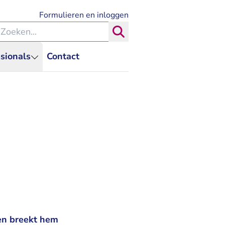
- U verlaat Rechtspraak.nl
Formulieren en inloggen
eken binnen de Rechtspraak
Zoeken
sionals
Contact
men breekt hem