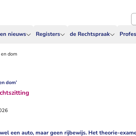
Zo
 en nieuws
Registers
de Rechtspraak
Profes
g en dom
 en dom’
chtszitting
2026
 wel een auto, maar geen rijbewijs. Het theorie-exa