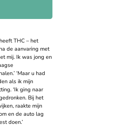
, heeft THC – het
 na de aanvaring met
et mij. Ik was jong en
Haagse
halen.’ ‘Maar u had
en als ik mijn
tting. ‘Ik ging naar
 gedronken. Bij het
ijken, raakte mijn
oom en de auto lag
est doen.’