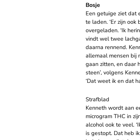
Bosje
Een getuige ziet dat 
te laden. ‘Er zijn ook
overgeladen. ‘Ik heri
vindt wel twee lachga
daarna rennend. Kenn
allemaal mensen bij 
gaan zitten, en daar 
steen’, volgens Kenne
‘Dat weet ik en dat 
Strafblad
Kenneth wordt aan ee
microgram THC in zijn
alcohol ook te veel. ‘
is gestopt. Dat heb i