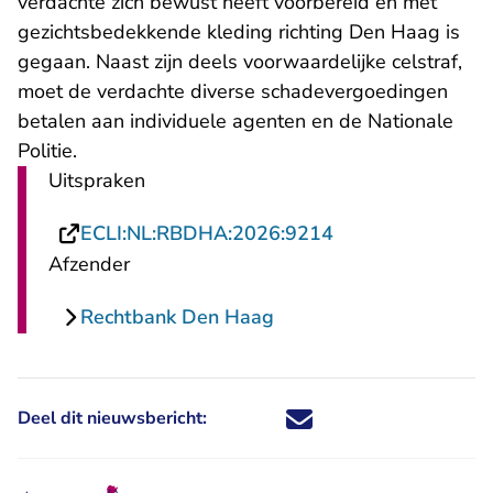
verdachte zich bewust heeft voorbereid en met
gezichtsbedekkende kleding richting Den Haag is
gegaan. Naast zijn deels voorwaardelijke celstraf,
moet de verdachte diverse schadevergoedingen
betalen aan individuele agenten en de Nationale
Politie.
Uitspraken
- U verlaat Recht
ECLI:NL:RBDHA:2026:9214
Afzender
Rechtbank Den Haag
Deel dit nieuwsbericht:
Deel dit nieuwsbericht via X - U 
Deel dit nieuwsbericht via Fa
Deel dit nieuwsbericht via
Deel dit nieuwsbericht