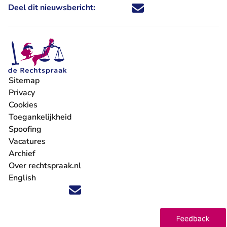
Deel dit nieuwsbericht:
Deel dit nieuwsbericht via X - U 
Deel dit nieuwsbericht via Fa
Deel dit nieuwsbericht via
Deel dit nieuwsbericht
Sitemap
Privacy
Cookies
Toegankelijkheid
Spoofing
Vacatures
- U verlaat Rechtspraak.nl
Archief
Over rechtspraak.nl
English
Volg ons op X (Twitter) - U verlaat Rechtspraak.nl
Volg ons op Facebook - U verlaat Rechtspraak.nl
Volg ons op Instagram - U verlaat Rechtspraak.nl
Volg ons op Youtube - U verlaat Rechtspraak.nl
Volg ons op LinkedIn - U verlaat Rechtspraak.n
'Blijf op de hoogte' nieuwsbrief - U verlaat