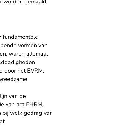
euk worden gemaakt
er fundamentele
lopende vormen van
en, waren allemaal
elddadigheden
md door het EVRM.
j vreedzame
lijn van de
ntie van het EHRM,
 bij welk gedrag van
gaat.