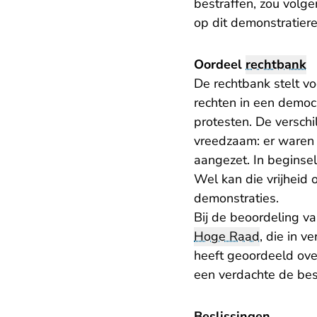
bestraffen, zou volg
op dit demonstratiere
Oordeel
rechtbank
De rechtbank stelt v
rechten in een democ
protesten. De versch
vreedzaam: er waren
aangezet. In beginse
Wel kan die vrijheid
demonstraties.
Bij de beoordeling v
Hoge Raad
, die in 
heeft geoordeeld ove
een verdachte de be
Beslissingen