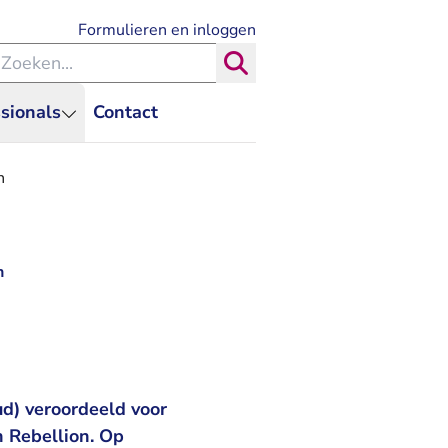
- U verlaat Rechtspraak.nl
Formulieren en inloggen
eken binnen de Rechtspraak
Zoeken
sionals
Contact
n
n
ud) veroordeeld voor
n Rebellion. Op