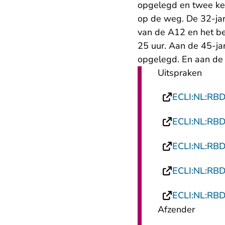
opgelegd en twee kee
op de weg. De 32-jar
van de A12 en het be
25 uur. Aan de 45-jar
opgelegd. En aan de 
Uitspraken
ECLI:NL:RB
ECLI:NL:RB
ECLI:NL:RB
ECLI:NL:RB
ECLI:NL:RB
Afzender