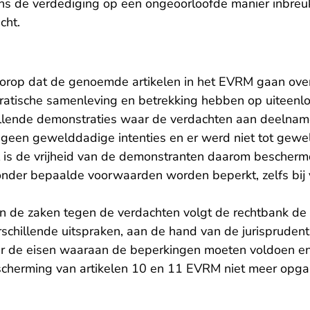
ens de verdediging op een ongeoorloofde manier inbr
cht.
oorop dat de genoemde artikelen in het EVRM gaan ov
ratische samenleving en betrekking hebben op uiteen
illende demonstraties waar de verdachten aan deelnam
 geen gewelddadige intenties en er werd niet tot gew
l is de vrijheid van de demonstranten daarom bescher
 onder bepaalde voorwaarden worden beperkt, zelfs bi
an de zaken tegen de verdachten volgt de rechtbank de 
verschillende uitspraken, aan de hand van de jurisprude
r de eisen waaraan de beperkingen moeten voldoen en
scherming van artikelen 10 en 11 EVRM niet meer op