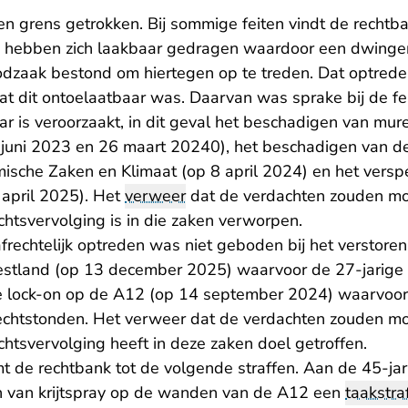
en grens getrokken. Bij sommige feiten vindt de rechtb
Ze hebben zich laakbaar gedragen waardoor een dwing
dzaak bestond om hiertegen op te treden. Dat optreden
at dit ontoelaatbaar was. Daarvan was sprake bij de fe
ar is veroorzaakt, in dit geval het beschadigen van mu
 juni 2023 en 26 maart 20240), het beschadigen van d
mische Zaken en Klimaat (op 8 april 2024) en het vers
 april 2025). Het
verweer
dat de verdachten zouden m
echtsvervolging is in die zaken verworpen.
frechtelijk optreden was niet geboden bij het verstore
stland (op 13 december 2025) waarvoor de 27-jarige
de lock-on op de A12 (op 14 september 2024) waarvoor
rechtstonden. Het verweer dat de verdachten zouden 
chtsvervolging heeft in deze zaken doel getroffen.
 de rechtbank tot de volgende straffen. Aan de 45-jari
n van krijtspray op de wanden van de A12 een
taakstra