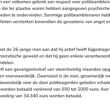
n een volkomen gebrek aan respect voor politieambtena
n die ter plaatse waren hebben aangegeven psychische
eden te ondervinden. Sommige politieambtenaren hebb
 feiten versterken bovendien de gevoelens van angst en
et de 26-jarige man aan dat hij actief heeft bijgedrage
mocratische geweld en dat hij geen enkele verantwoorde
andelen.
ft een gevangenisstraf van vierentwintig maanden op
 voorwaardelijk. Daarnaast is de man, gezamenlijk m
twoordelijk voor de door politieagenten geleden schad
orden betaald variërend van 550 tot 2000 euro. Aan d
oeding van 34.340 euro worden betaald.