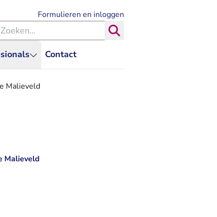
- U verlaat Rechtspraak.nl
Formulieren en inloggen
eken binnen de Rechtspraak
Zoeken
sionals
Contact
ie Malieveld
e Malieveld