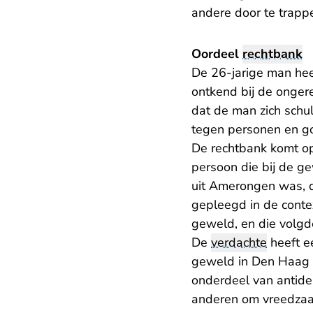
andere door te trapp
Oordeel
rechtbank
De 26-jarige man hee
ontkend bij de onger
dat de man zich schu
tegen personen en go
De rechtbank komt o
persoon die bij de g
uit Amerongen was, 
gepleegd in de contex
geweld, en die volgd
De
verdachte
heeft e
geweld in Den Haag he
onderdeel van antide
anderen om vreedzaam