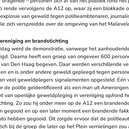
 dragende – personen zich af van het publiek rond het
p rende vervolgens de A12 op, waar zij een blokkade o
 explosie van geweld tegen politieambtenaren, journali
die zich verspreidde over de omgeving van het Malievel
vereniging en brandstichting
iddag werd de demonstratie, vanwege het aanhoudend
gd. Daarna heeft een groep van ongeveer 600 personen
m van Den Haag begeven. Daar werden verschillende ve
den en is onder andere geweld gepleegd tegen person
van veel geweldplegers signalementen opgesteld. Eén 
r de politie geïdentificeerd als een man uit Amerongen
 van openlijke geweldpleging in vereniging op/rond he
chting. Zo zou hij onder meer op de A12 een brandende 
en gegooid en op een later moment een brandende fakk
to hebben gegooid. Dit zorgde ervoor dat de politieaut
h bij de groep die later op het Plein vernielingen zou 