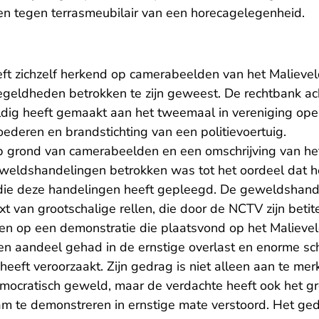
en tegen terrasmeubilair van een horecagelegenheid.
ft zichzelf herkend op camerabeelden van het Malievel
egeldheden betrokken te zijn geweest. De rechtbank a
ldig heeft gemaakt aan het tweemaal in vereniging ope
ederen en brandstichting van een politievoertuig.
p grond van camerabeelden en een omschrijving van he
eweldshandelingen betrokken was tot het oordeel dat h
die deze handelingen heeft gepleegd. De geweldshande
t van grootschalige rellen, die door de NCTV zijn betit
en op een demonstratie die plaatsvond op het Malieve
en aandeel gehad in de ernstige overlast en enorme sc
eft veroorzaakt. Zijn gedrag is niet alleen aan te mer
mocratisch geweld, maar de verdachte heeft ook het g
 te demonstreren in ernstige mate verstoord. Het ge