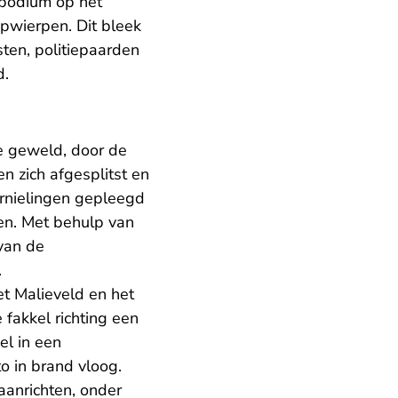
 podium op het
pwierpen. Dit bleek
sten, politiepaarden
d.
e geweld, door de
 zich afgesplitst en
rnielingen gepleegd
en. Met behulp van
van de
.
t Malieveld en het
fakkel richting een
el in een
o in brand vloog.
aanrichten, onder