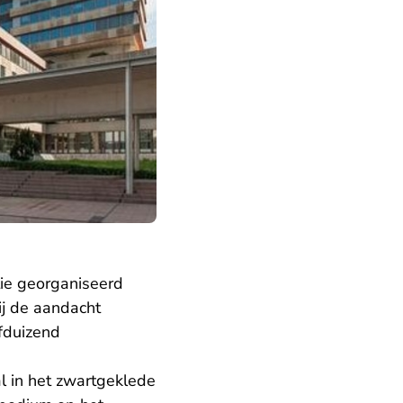
ie georganiseerd
ij de aandacht
jfduizend
al in het zwartgeklede