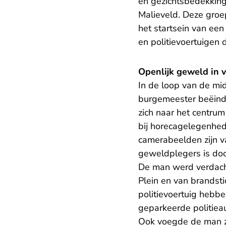
en gezichtsbedekking
Malieveld. Deze groe
het startsein van een
en politievoertuigen 
Openlijk geweld in 
In de loop van de m
burgemeester beëindi
zich naar het centru
bij horecagelegenhe
camerabeelden zijn 
geweldplegers is doo
De man werd verdacht
Plein en van brandsti
politievoertuig hebb
geparkeerde politieau
Ook voegde de man zic