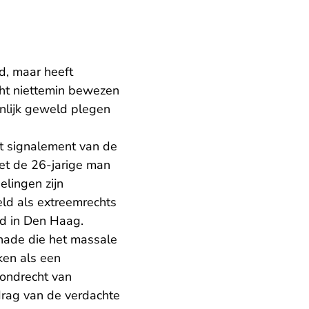
d, maar heeft
cht niettemin bewezen
nlijk geweld plegen
t signalement van de
et de 26-jarige man
lingen zijn
eld als extreemrechts
ld in Den Haag.
hade die het massale
ken als een
rondrecht van
drag van de verdachte