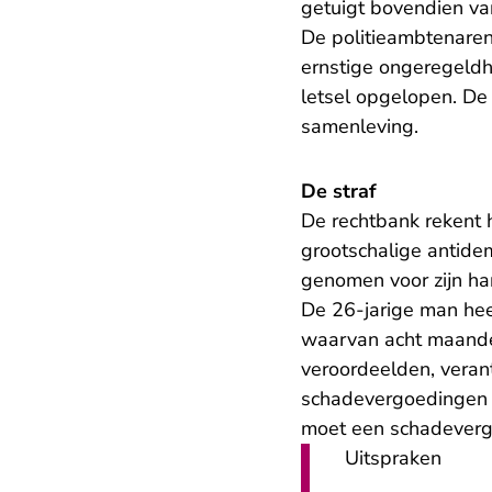
getuigt bovendien va
De politieambtenare
ernstige ongeregeldh
letsel opgelopen. De
samenleving.
De straf
De rechtbank rekent h
grootschalige antide
genomen voor zijn h
De 26-jarige man hee
waarvan acht maanden
veroordeelden, veran
schadevergoedingen w
moet een schadeverg
Uitspraken