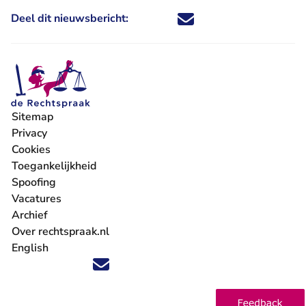
Deel dit nieuwsbericht:
Deel dit nieuwsbericht via X - U 
Deel dit nieuwsbericht via Fa
Deel dit nieuwsbericht via
Deel dit nieuwsbericht
Sitemap
Privacy
Cookies
Toegankelijkheid
Spoofing
Vacatures
- U verlaat Rechtspraak.nl
Archief
Over rechtspraak.nl
English
Volg ons op X (Twitter) - U verlaat Rechtspraak.nl
Volg ons op Facebook - U verlaat Rechtspraak.nl
Volg ons op Instagram - U verlaat Rechtspraak.nl
Volg ons op Youtube - U verlaat Rechtspraak.nl
Volg ons op LinkedIn - U verlaat Rechtspraak.n
'Blijf op de hoogte' nieuwsbrief - U verlaat