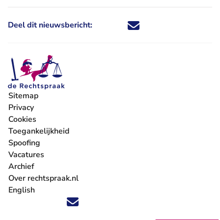
Deel dit nieuwsbericht:
Deel dit nieuwsbericht via X - U 
Deel dit nieuwsbericht via Fa
Deel dit nieuwsbericht via
Deel dit nieuwsbericht
Sitemap
Privacy
Cookies
Toegankelijkheid
Spoofing
Vacatures
- U verlaat Rechtspraak.nl
Archief
Over rechtspraak.nl
English
Volg ons op X (Twitter) - U verlaat Rechtspraak.nl
Volg ons op Facebook - U verlaat Rechtspraak.nl
Volg ons op Instagram - U verlaat Rechtspraak.nl
Volg ons op Youtube - U verlaat Rechtspraak.nl
Volg ons op LinkedIn - U verlaat Rechtspraak.n
'Blijf op de hoogte' nieuwsbrief - U verlaat