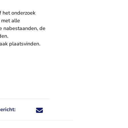
f het onderzoek
 met alle
de nabestaanden, de
den.
zaak plaatsvinden.
ericht:
Deel dit nieuwsbericht via X - U verlaat Rechtspraa
Deel dit nieuwsbericht via Facebook - U verlaat
Deel dit nieuwsbericht via e-mail
Deel dit nieuwsbericht via LinkedIn - U v