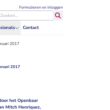
- U verlaat Rechtspraak.nl
Formulieren en inloggen
eken binnen de Rechtspraak
Zoeken
sionals
Contact
bruari 2017
bruari 2017
 door het Openbaar
an Mitch Henriquez,