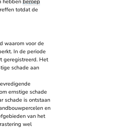
 en hebben
beroep
reffen totdat de
erd waarom voor de
erkt. In de periode
t geregistreerd. Het
stige schade aan
bevredigende
 om ernstige schade
 schade is ontstaan
e landbouwpercelen en
eefgebieden van het
astering wel