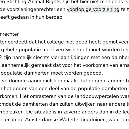
en Stichting Animal Rights zijn het hier niet mee eens
 de voorzieningenrechter een
voorlopige voorziening
te t
heeft gedaan in hun beroep.
nrechter
ter oordeelt dat het college niet goed heeft gemotive
e gehele populatie moet verdwijnen of moet worden bep
zijn namelijk slechts vier aanrijdingen met een damher
et aannemelijk gemaakt dat voor het voorkomen van ern
populatie damherten moet worden gedood.
ge voldoende aannemelijk gemaakt dat er geen andere 
n het doden van een deel van de populatie damherten
rkomen. Het omrasteren van de landbouwpercelen waar
jn, omdat de damherten dan zullen uitwijken naar ander
roorzaken. De situatie is in zoverre anders dan in de l
e en in de Amsterdamse Waterleidingduinen, waar omr