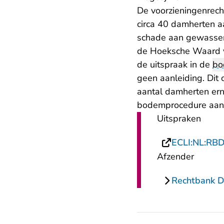
De voorzieningenrech
circa 40 damherten a
schade aan gewassen.
de Hoeksche Waard vo
de uitspraak in de
bo
geen aanleiding. Dit 
aantal damherten er
bodemprocedure aan
Uitspraken
ECLI:NL:RB
Afzender
Rechtbank 