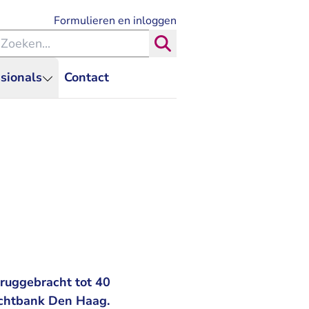
- U verlaat Rechtspraak.nl
Formulieren en inloggen
eken binnen de Rechtspraak
Zoeken
sionals
Contact
n
ruggebracht tot 40
rechtbank Den Haag.