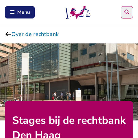
Zoe
Menu
Over de rechtbank
Stages bij de rechtbank
Den Haag