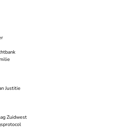
er
chtbank
milie
n Justitie
aag Zuidwest
sprotocol