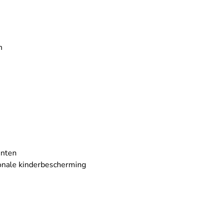
n
enten
ionale kinderbescherming