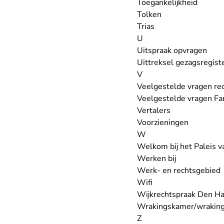
Toegankelijkheid
Tolken
Trias
U
Uitspraak opvragen
Uittreksel gezagsregist
V
Veelgestelde vragen re
Veelgestelde vragen Fa
Vertalers
Voorzieningen
W
Welkom bij het Paleis va
Werken bij
Werk- en rechtsgebied
Wifi
Wijkrechtspraak Den H
Wrakingskamer/wraking
Z