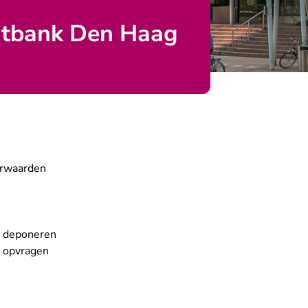
htbank Den Haag
orwaarden
 deponeren
 opvragen