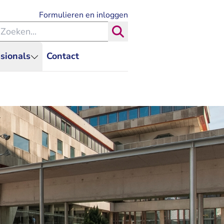
- U verlaat Rechtspraak.nl
Formulieren en inloggen
eken binnen de Rechtspraak
Zoeken
sionals
Contact