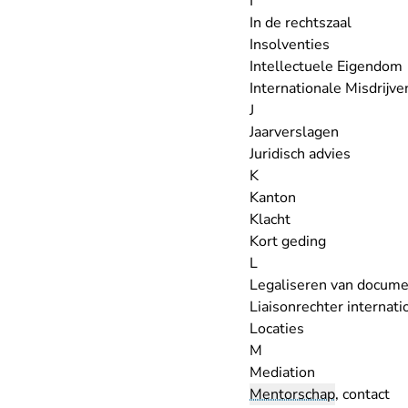
I
In de rechtszaal
Insolventies
Intellectuele Eigendom
Internationale Misdrijve
J
Jaarverslagen
Juridisch advies
K
Kanton
Klacht
Kort geding
L
Legaliseren van docum
Liaisonrechter internat
Locaties
M
Mediation
Mentorschap
, contact