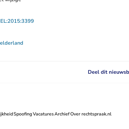
- U verlaat Rechtspraak.nl
GEL:2015:3399
elderland
Deel dit nieuwsb
jkheid
Spoofing
Vacatures
Archief
Over rechtspraak.nl
- U verlaat Rechtspraak.nl
 Rechtspraak.nl
t Rechtspraak.nl
rlaat Rechtspraak.nl
verlaat Rechtspraak.nl
 U verlaat Rechtspraak.nl
' nieuwsbrief - U verlaat Rechtspraak.nl