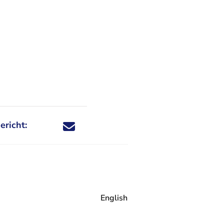
ericht:
Deel dit nieuwsbericht via X - U verlaat Rechtspraa
Deel dit nieuwsbericht via Facebook - U verlaat
Deel dit nieuwsbericht via e-mail
Deel dit nieuwsbericht via LinkedIn - U v
English