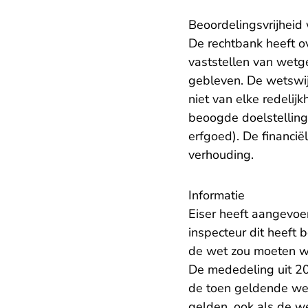
Beoordelingsvrijheid
De rechtbank heeft o
vaststellen van wetge
gebleven. De wetswij
niet van elke redelij
beoogde doelstelling
erfgoed). De financië
verhouding.
Informatie
Eiser heeft aangevo
inspecteur dit heeft
de wet zou moeten wo
De mededeling uit 20
de toen geldende wet e
gelden, ook als de we