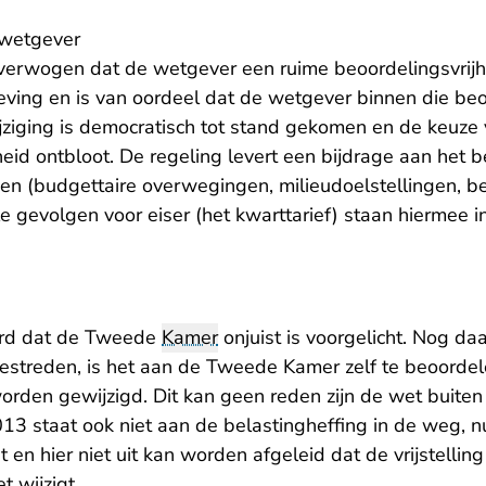
 wetgever
verwogen dat de wetgever een ruime beoordelingsvrijhe
ving en is van oordeel dat de wetgever binnen die beoo
ziging is democratisch tot stand gekomen en de keuze v
kheid ontbloot. De regeling levert een bijdrage aan het 
en (budgettaire overwegingen, milieudoelstellingen, b
le gevolgen voor eiser (het kwarttarief) staan hiermee i
erd dat de Tweede
Kamer
onjuist is voorgelicht. Nog da
 bestreden, is het aan de Tweede Kamer zelf te beoorde
rden gewijzigd. Dit kan geen reden zijn de wet buiten 
13 staat ook niet aan de belastingheffing in de weg, n
n hier niet uit kan worden afgeleid dat de vrijstelling 
t wijzigt.