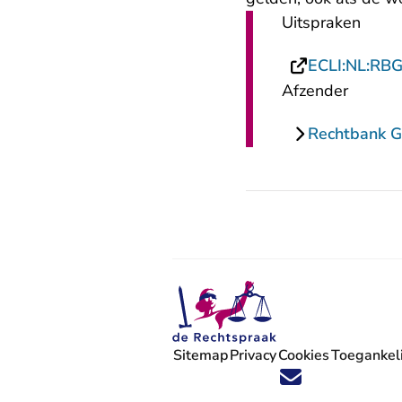
Uitspraken
ECLI:NL:RB
Afzender
Rechtbank G
Sitemap
Privacy
Cookies
Toegankeli
Volg ons op X (Twitter) - U verlaat
Volg ons op Facebook - U verlaa
Volg ons op Instagram - U ve
Volg ons op Youtube - U 
Volg ons op LinkedIn -
'Blijf op de hoogte