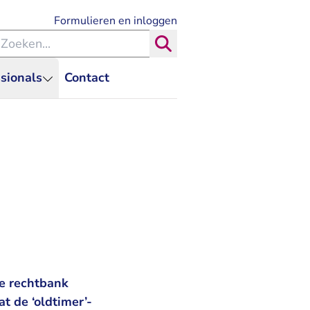
- U verlaat Rechtspraak.nl
Formulieren en inloggen
eken binnen de Rechtspraak
Zoeken
sionals
Contact
e rechtbank
t de ‘oldtimer’-