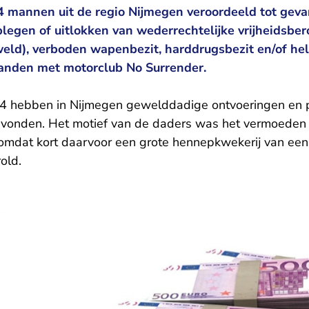
4 mannen uit de regio Nijmegen veroordeeld tot geva
 plegen of uitlokken van wederrechtelijke vrijheidsbe
weld), verboden wapenbezit, harddrugsbezit en/of hel
nden met motorclub No Surrender.
14 hebben in Nijmegen gewelddadige ontvoeringen en p
vonden. Het motief van de daders was het vermoeden 
omdat kort daarvoor een grote hennepkwekerij van een 
old.