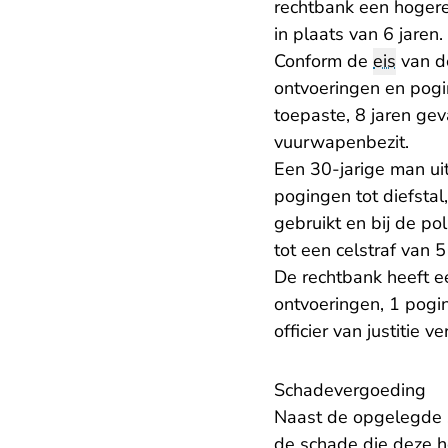
rechtbank een hoger
in plaats van 6 jaren.
Conform de
eis
van de
ontvoeringen en pogi
toepaste, 8 jaren ge
vuurwapenbezit.
Een 30-jarige man uit
pogingen tot diefstal
gebruikt en bij de po
tot een celstraf van 5
De rechtbank heeft e
ontvoeringen, 1 pogi
officier van justitie 
Schadevergoeding
Naast de opgelegde s
de schade die deze h