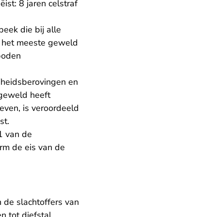
st: 8 jaren celstraf
eek die bij alle
j het meeste geweld
rboden
ijheidsberovingen en
 geweld heeft
even, is veroordeeld
st.
1 van de
orm de eis van de
 de slachtoffers van
 tot diefstal.