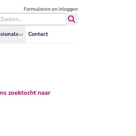
- U verlaat Rechtspraak.nl
Formulieren en inloggen
eken binnen de Rechtspraak
Zoeken
sionals
Contact
ens zoektocht naar