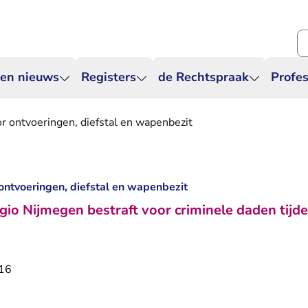
Zo
 en nieuws
Registers
de Rechtspraak
Profes
or ontvoeringen, diefstal en wapenbezit
 ontvoeringen, diefstal en wapenbezit
gio Nijmegen bestraft voor criminele daden tijd
016