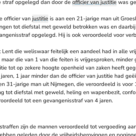
e straf opgelegd dan door de
officier van justitie
was geëi
 officier van
justitie
is aan een 21-jarige man uit Groesb
ngen tot diefstal met geweld betrokken was en daarbi
vangenisstraf opgelegd. Hij is ook veroordeeld voor ve
 Lent die weliswaar feitelijk een aandeel had in alle vr
, maar die van 1 van die feiten is vrijgesproken, minder
litie tot op zekere hoogte openheid van zaken heeft geg
 jaren, 1 jaar minder dan de officier van justitie had geëi
en 31-jarige man uit Nijmegen, die veroordeeld is voor 
ng tot diefstal met geweld, heling en wapenbezit, conf
veroordeeld tot een gevangenisstraf van 4 jaren.
traffen zijn de mannen veroordeeld tot vergoeding aan
ebben geleden door de vrijheidsberovingen en pogingen