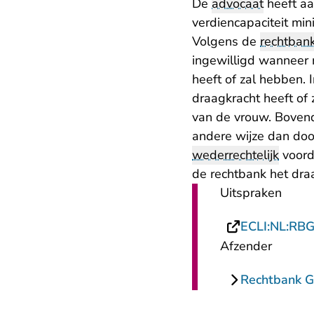
De
advocaat
heeft aa
verdiencapaciteit min
Volgens de
rechtban
ingewilligd wanneer 
heeft of zal hebben. 
draagkracht heeft of
van de vrouw. Bovend
andere wijze dan do
wederrechtelijk
voord
de rechtbank het dra
Uitspraken
ECLI:NL:RB
Afzender
Rechtbank G