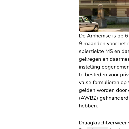
De Arnhemse is op 6 j
9 maanden voor het m
spierziekte MS en da
gekregen en daarmee 
instelling opgenomen 
te besteden voor priv
valse formulieren op 
gelden worden door 
(AWBZ) gefinancierd 
hebben.
Draagkrachtverweer