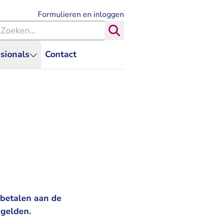
- U verlaat Rechtspraak.nl
Formulieren en inloggen
eken binnen de Rechtspraak
Zoeken
sionals
Contact
gbetalen aan de
-gelden.