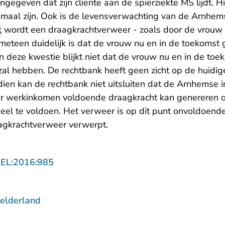
ngegeven dat zijn cliënte aan de spierziekte MS lijdt. H
imaal zijn. Ook is de levensverwachting van de Arnhems
k
wordt een draagkrachtverweer - zoals door de vrouw 
meteen duidelijk is dat de vrouw nu en in de toekomst
In deze kwestie blijkt niet dat de vrouw nu en in de to
 zal hebben. De rechtbank heeft geen zicht op de huidi
ien kan de rechtbank niet uitsluiten dat de Arnhemse 
or werkinkomen voldoende draagkracht kan genereren 
eel te voldoen. Het verweer is op dit punt onvoldoen
agkrachtverweer verwerpt.
- U verlaat Rechtspraak.nl
GEL:2016:985
elderland