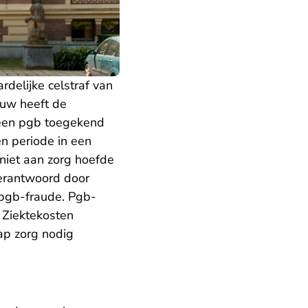
rdelijke celstraf van
ouw heeft de
9 een pgb toegekend
n periode in een
 niet aan zorg hoefde
verantwoord door
 pgb-fraude. Pgb-
 Ziektekosten
ap zorg nodig