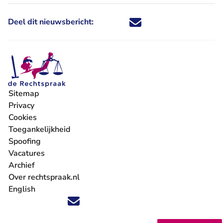
Deel dit nieuwsbericht:
Deel dit nieuwsbericht via X - U 
Deel dit nieuwsbericht via Fa
Deel dit nieuwsbericht via
Deel dit nieuwsbericht
Sitemap
Privacy
Cookies
Toegankelijkheid
Spoofing
Vacatures
- U verlaat Rechtspraak.nl
Archief
Over rechtspraak.nl
English
Volg ons op X (Twitter) - U verlaat Rechtspraak.nl
Volg ons op Facebook - U verlaat Rechtspraak.nl
Volg ons op Instagram - U verlaat Rechtspraak.nl
Volg ons op Youtube - U verlaat Rechtspraak.nl
Volg ons op LinkedIn - U verlaat Rechtspraak.n
'Blijf op de hoogte' nieuwsbrief - U verlaat