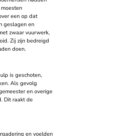
j moesten
over een op dat
n geslagen en
 met zwaar vuurwerk,
d. Zij zijn bedreigd
uden doen.
ulp is geschoten,
ken. Als gevolg
gemeester en overige
. Dit raakt de
rgadering en voelden