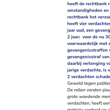
heeft de rechtbank r
omstandigheden en of
rechtbank het verzo
heeft vier verdachte
jaar oud, een gevan
2 jaar; voor de nu 
voorwaardelijk met 
gevangenisstraffen 
gevangenisstraf van
daarbij verlenging v
jarige verdachte, is
2 verdachten schade
Geweld tegen politi
De rellen vonden pl
grote woedende mens
verdachten, heeft ee
mobiele eenheid en a