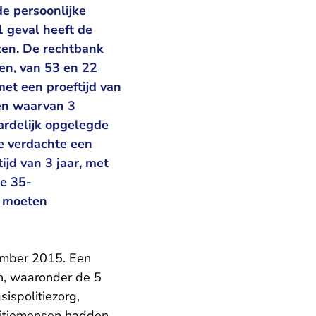
de persoonlijke
1 geval heeft de
zen. De rechtbank
en, van 53 en 22
et een proeftijd van
den waarvan 3
ardelijk opgelegde
e verdachte een
jd van 3 jaar, met
de 35-
t moeten
ember 2015. Een
, waaronder de 5
ispolitiezorg,
olitiemensen hadden