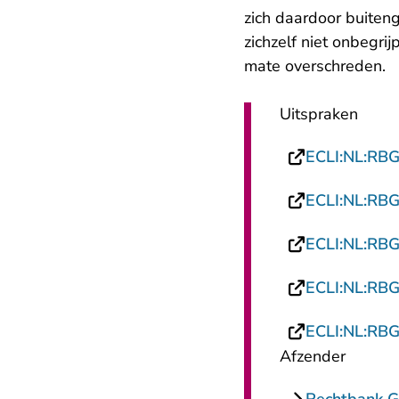
zich daardoor buiten
zichzelf niet onbegrij
mate overschreden.
Uitspraken
ECLI:NL:RB
ECLI:NL:RB
ECLI:NL:RB
ECLI:NL:RB
ECLI:NL:RB
Afzender