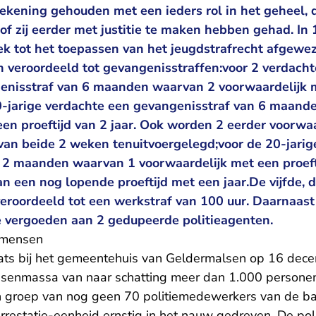
ekening gehouden met een ieders rol in het geheel, 
 zij eerder met justitie te maken hebben gehad. In 
ek tot het toepassen van het jeugdstrafrecht afgewe
n veroordeeld tot gevangenisstraffen:voor 2 verdacht
genisstraf van 6 maanden waarvan 2 voorwaardelijk m
30-jarige verdachte een gevangenisstraf van 6 maan
een proeftijd van 2 jaar. Ook worden 2 eerder voorwa
van beide 2 weken tenuitvoergelegd;voor de 20-jarig
 2 maanden waarvan 1 voorwaardelijk met een proefti
an een nog lopende proeftijd met een jaar.De vijfde, 
 veroordeeld tot een werkstraf van 100 uur. Daarnaas
 vergoeden aan 2 gedupeerde politieagenten.
emensen
aats bij het gemeentehuis van Geldermalsen op 16 dec
enmassa van naar schatting meer dan 1.000 personen
n groep van nog geen 70 politiemedewerkers van de bas
rrestatie-eenheid ernstig in het nauw gedreven. De p