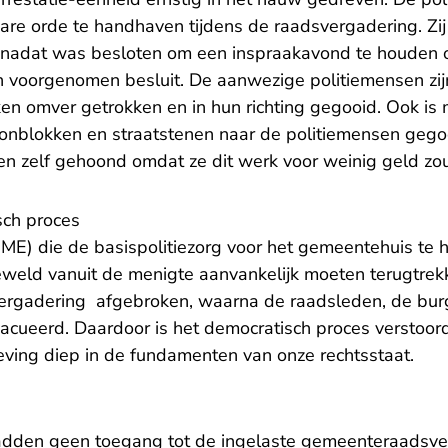
re orde te handhaven tijdens de raadsvergadering. Zi
 nadat was besloten om een inspraakavond te houden 
 voorgenomen besluit. De aanwezige politiemensen zij
ken omver getrokken en in hun richting gegooid. Ook is
tonblokken en straatstenen naar de politiemensen gegooi
n zelf gehoond omdat ze dit werk voor weinig geld zo
sch proces
ME) die de basispolitiezorg voor het gemeentehuis te h
geweld vanuit de menigte aanvankelijk moeten terugtrek
vergadering afgebroken, waarna de raadsleden, de bur
acueerd. Daardoor is het democratisch proces verstoord
ing diep in de fundamenten van onze rechtsstaat.
dden geen toegang tot de ingelaste gemeenteraadsve