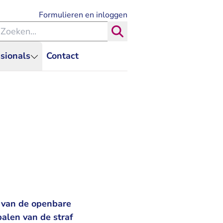
- U verlaat Rechtspraak.nl
Formulieren en inloggen
eken binnen de Rechtspraak
Zoeken
sionals
Contact
g van de openbare
palen van de straf