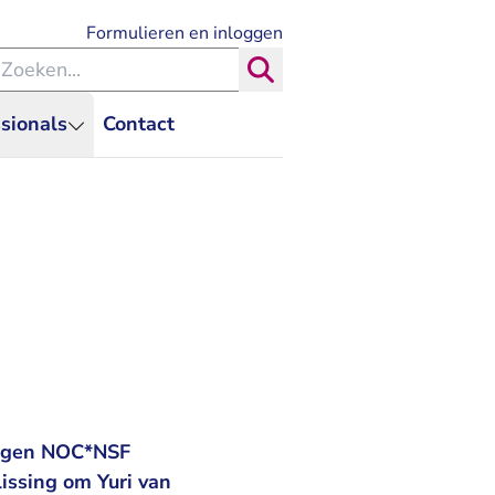
- U verlaat Rechtspraak.nl
Formulieren en inloggen
eken binnen de Rechtspraak
Zoeken
sionals
Contact
 tegen NOC*NSF
issing om Yuri van