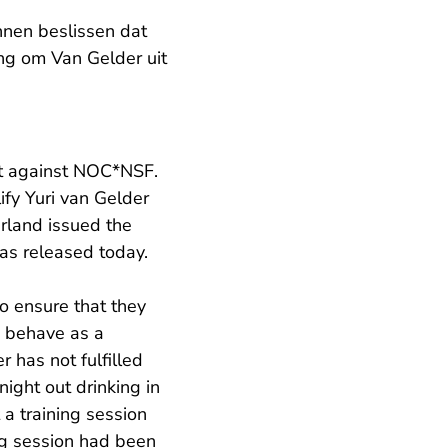
nnen beslissen dat
ing om Van Gelder uit
ht against NOC*NSF.
ify Yuri van Gelder
erland issued the
as released today.
o ensure that they
o behave as a
 has not fulfilled
ight out drinking in
 a training session
ng session had been