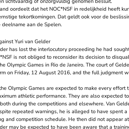
n lichtvaardig of onzorgvuldig genomen besluit.
and oordeelt dat het NOC*NSF in redelijkheid heeft ku
ernstige tekortkomingen. Dat geldt ook voor de besliss
re deelname aan de Spelen.
gainst Yuri van Gelder
der has lost the interlocutory proceeding he had soug
SF is not obliged to reconsider its decision to disqual
 the Olympic Games in Rio de Janeiro. The court of Geld
orm on Friday, 12 August 2016, and the full judgment w
 the Olympic Games are expected to make every effort t
aximum athletic performance. They are also expected t
both during the competitions and elsewhere. Van Gelder
spite repeated warnings, he is alleged to have spent a n
ing and competition schedule. He then did not appear at
lder may be expected to have been aware that a traini