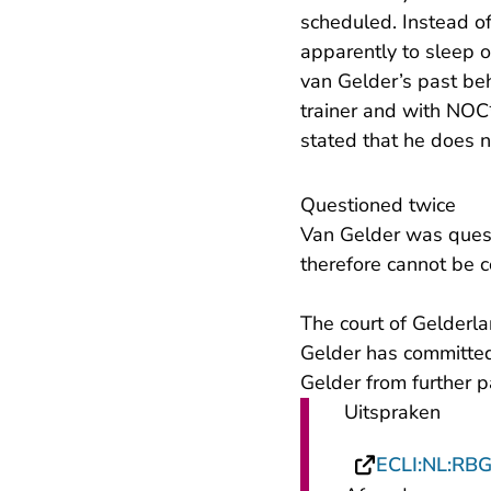
scheduled. Instead of
apparently to sleep o
van Gelder’s past beha
trainer and with NOC*
stated that he does n
Questioned twice
Van Gelder was quest
therefore cannot be c
The court of Gelderl
Gelder has committed
Gelder from further p
Uitspraken
ECLI:NL:RB