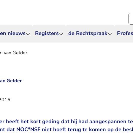
Zo
 en nieuws
Registers
de Rechtspraak
Profes
ri van Gelder
van Gelder
 2016
der heeft het kort geding dat hij had aangespannen
ent dat NOC*NSF niet hoeft terug te komen op de besl