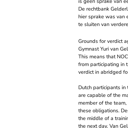
is geen sprake van ee
De rechtbank Gelderl
hier sprake was van 
te sluiten van verde
Grounds for verdict a
Gymnast Yuri van Gel
This means that NOC*N
from participating in
verdict in abridged f
Dutch participants in
are capable of the m
member of the team, 
these obligations. De
the middle of a train
the next day. Van Ge