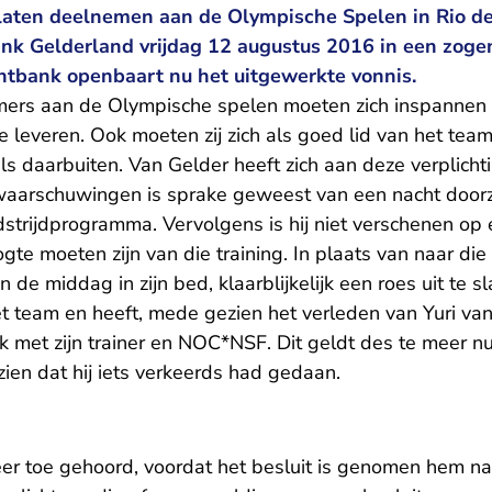
 laten deelnemen aan de Olympische Spelen in Rio de 
nk Gelderland vrijdag 12 augustus 2016 in een zog
chtbank openbaart nu het uitgewerkte vonnis.
ers aan de Olympische spelen moeten zich inspannen
te leveren. Ook moeten zij zich als goed lid van het tea
ls daarbuiten. Van Gelder heeft zich aan deze verplich
aarschuwingen is sprake geweest van een nacht doorz
strijdprogramma. Vervolgens is hij niet verschenen op 
te moeten zijn van die training. In plaats van naar die
n de middag in zijn bed, klaarblijkelijk een roes uit te s
 team en heeft, mede gezien het verleden van Yuri van 
 met zijn trainer en NOC*NSF. Dit geldt des te meer n
 zien dat hij iets verkeerds had gedaan.
eer toe gehoord, voordat het besluit is genomen hem naa