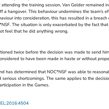
 attending the training session, Van Gelder remained in
ff a hangover. This behaviour undermines the team’s eff
viour into consideration, this has resulted in a breach o
NSF. The situation is only exacerbated by the fact tha
ot feel that he did anything wrong.
ioned twice before the decision was made to send him
onsidered to have been made in haste or without proper
and has determined that NOC*NSF was able to reasonab
 serious shortcomings. The same applies to the decisio
articipation in the Games.
- U verlaat Rechtspraak.nl
GEL:2016:4504