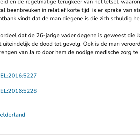
eid en de regelmatige terugkeer van het letsel, waaro
l beenbreuken in relatief korte tijd, is er sprake van s
htbank vindt dat de man diegene is die zich schuldig h
ordeel dat de 26-jarige vader degene is geweest die Ja
uiteindelijk de dood tot gevolg. Ook is de man veroord
rengen van Jairo door hem de nodige medische zorg te
- U verlaat Rechtspraak.nl
GEL:2016:5227
- U verlaat Rechtspraak.nl
GEL:2016:5228
elderland