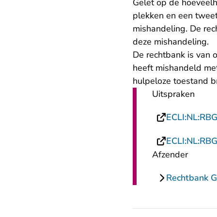
Gelet op de hoeveelh
plekken en een tweeta
mishandeling. De rec
deze mishandeling.
De rechtbank is van o
heeft mishandeld met 
hulpeloze toestand b
Uitspraken
ECLI:NL:RB
ECLI:NL:RB
Afzender
Rechtbank G