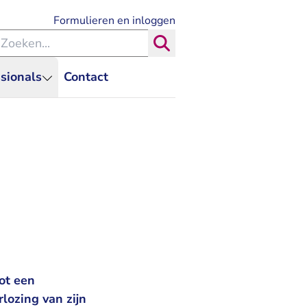
- U verlaat Rechtspraak.nl
Formulieren en inloggen
eken binnen de Rechtspraak
Zoeken
sionals
Contact
ot een
ozing van zijn