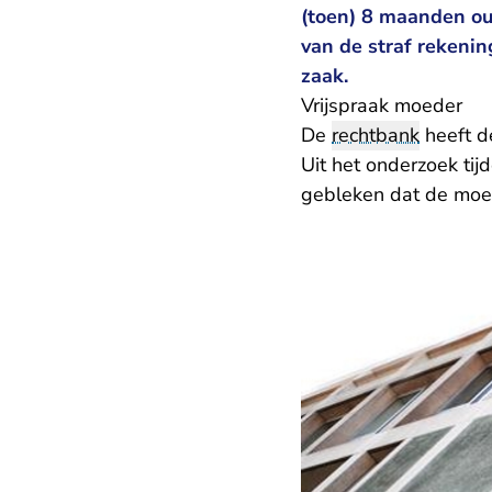
(toen) 8 maanden oud
van de straf rekeni
zaak.
Vrijspraak moeder
De
rechtbank
heeft d
Uit het onderzoek tij
gebleken dat de moed