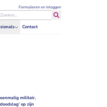
- U verlaat Rechtspraak.nl
Formulieren en inloggen
eken binnen de Rechtspraak
Zoeken
sionals
Contact
oenmalig militair,
doodslag’ op zijn