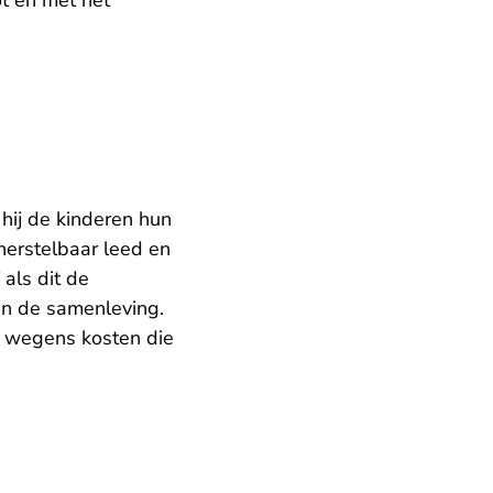
t en met het
 hij de kinderen hun
herstelbaar leed en
als dit de
in de samenleving.
d wegens kosten die