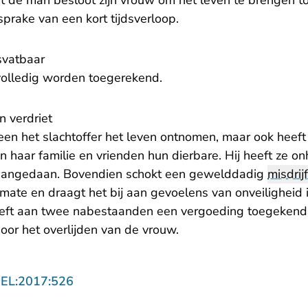
 de man besloot zijn vrouw om het leven te brengen to
sprake van een kort tijdsverloop.
svatbaar
volledig worden toegerekend.
n verdriet
een het slachtoffer het leven ontnomen, maar ook heeft
haar familie en vrienden hun dierbare. Hij heeft ze on
t aangedaan. Bovendien schokt een gewelddadig
misdrijf
mate en draagt het bij aan gevoelens van onveiligheid 
heeft aan twee nabestaanden een vergoeding toegeken
oor het overlijden van de vrouw.
- U verlaat Rechtspraak.nl
GEL:2017:526