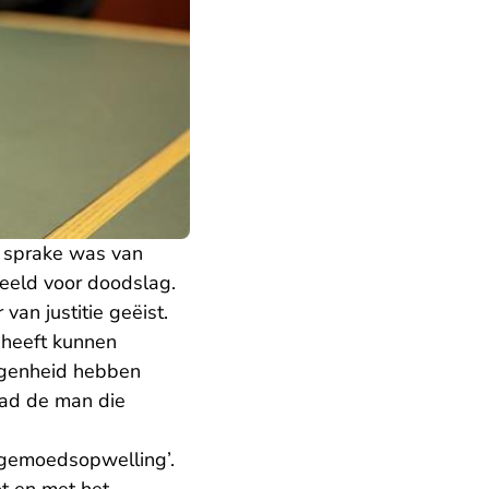
t sprake was van
deeld voor doodslag.
van justitie geëist.
 heeft kunnen
egenheid hebben
had de man die
 gemoedsopwelling’.