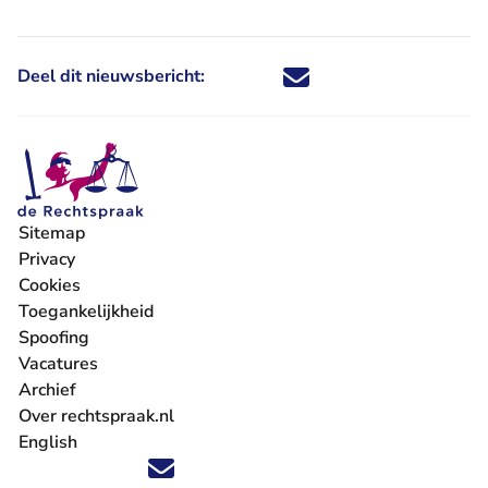
Deel dit nieuwsbericht:
Deel dit nieuwsbericht via X - U 
Deel dit nieuwsbericht via Fa
Deel dit nieuwsbericht via
Deel dit nieuwsbericht
Sitemap
Privacy
Cookies
Toegankelijkheid
Spoofing
Vacatures
- U verlaat Rechtspraak.nl
Archief
Over rechtspraak.nl
English
Volg ons op X (Twitter) - U verlaat Rechtspraak.nl
Volg ons op Facebook - U verlaat Rechtspraak.nl
Volg ons op Instagram - U verlaat Rechtspraak.nl
Volg ons op Youtube - U verlaat Rechtspraak.nl
Volg ons op LinkedIn - U verlaat Rechtspraak.n
'Blijf op de hoogte' nieuwsbrief - U verlaat