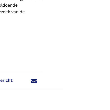
voldoende
rzoek van de
ericht:
Deel dit nieuwsbericht via X - U verlaat Rechtspraa
Deel dit nieuwsbericht via Facebook - U verlaat
Deel dit nieuwsbericht via e-mail
Deel dit nieuwsbericht via LinkedIn - U v