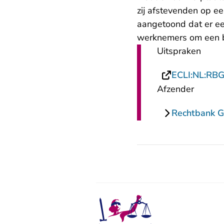
zij afstevenden op e
aangetoond dat er ee
werknemers om een bi
Uitspraken
ECLI:NL:RB
Afzender
Rechtbank G