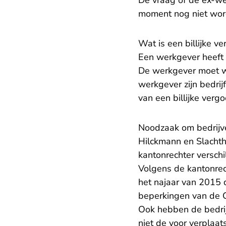
De vraag of de ex-we
moment nog niet wor
Wat is een billijke v
Een werkgever heeft in
De werkgever moet we
werkgever zijn bedrij
van een billijke ver
Noodzaak om bedrijv
Hilckmann en Slachth
kantonrechter verschi
Volgens de kantonrech
het najaar van 2015 d
beperkingen van de C
Ook hebben de bedrijv
niet de voor verplaat