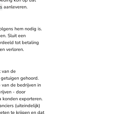
oeding kon op dat
js
aanleveren.
volgens hem nodig is.
en. Sluit een
rdeeld tot betaling
en verloren.
t van de
n getuigen gehoord.
 van de bedrijven in
rijven - door
a konden exporteren.
ciers (uiteindelijk)
eten te krijgen en dat