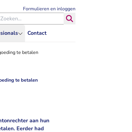
- U verlaat Rechtspraak.nl
Formulieren en inloggen
eken binnen de Rechtspraak
Zoeken
sionals
Contact
oeding te betalen
oeding te betalen
ntonrechter aan hun
talen. Eerder had