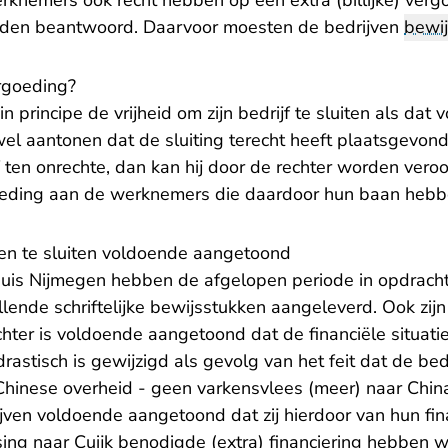
rknemers ook recht hebben op een extra (billijke) verg
den beantwoord. Daarvoor moesten de bedrijven
bewi
ergoeding?
 principe de vrijheid om zijn bedrijf te sluiten als dat 
l aantonen dat de sluiting terecht heeft plaatsgevond
f ten onrechte, dan kan hij door de rechter worden veroo
goeding aan de werknemers die daardoor hun baan hebb
en te sluiten voldoende aangetoond
uis Nijmegen hebben de afgelopen periode in opdrach
llende schriftelijke bewijsstukken aangeleverd. Ook zij
ter is voldoende aangetoond dat de financiële situatie
rastisch is gewijzigd als gevolg van het feit dat de bed
hinese overheid - geen varkensvlees (meer) naar Chin
en voldoende aangetoond dat zij hierdoor van hun finan
sing naar Cuijk benodigde (extra) financiering hebben w