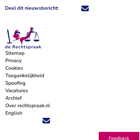
Deel dit nieuwsbericht:
Deel dit nieuwsbericht via X - U 
Deel dit nieuwsbericht via Fa
Deel dit nieuwsbericht via
Deel dit nieuwsbericht
Sitemap
Privacy
Cookies
Toegankelijkheid
Spoofing
Vacatures
- U verlaat Rechtspraak.nl
Archief
Over rechtspraak.nl
English
Volg ons op X (Twitter) - U verlaat Rechtspraak.nl
Volg ons op Facebook - U verlaat Rechtspraak.nl
Volg ons op Instagram - U verlaat Rechtspraak.nl
Volg ons op Youtube - U verlaat Rechtspraak.nl
Volg ons op LinkedIn - U verlaat Rechtspraak.n
'Blijf op de hoogte' nieuwsbrief - U verlaat