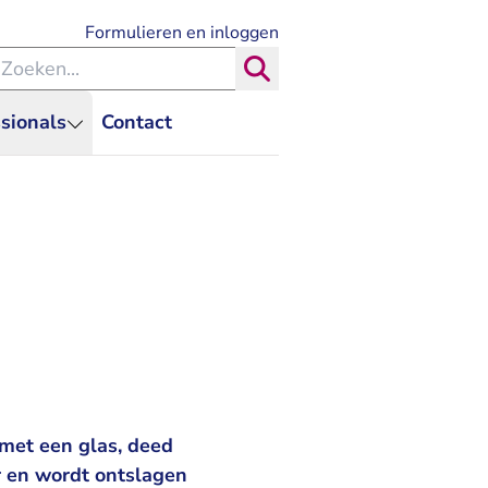
- U verlaat Rechtspraak.nl
Formulieren en inloggen
eken binnen de Rechtspraak
Zoeken
sionals
Contact
 met een glas, deed
r en wordt ontslagen