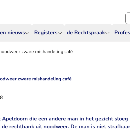
Zo
 en nieuws
Registers
de Rechtspraak
Profes
noodweer zware mishandeling café
odweer zware mishandeling café
18
t Apeldoorn die een andere man in het gezicht sloeg
n de rechtbank uit noodweer. De man is niet strafbaa