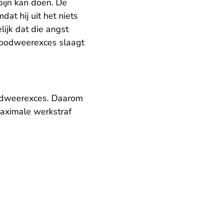
ijn kan doen. De
at hij uit het niets
ijk dat die angst
 noodweerexces slaagt
oodweerexces. Daarom
maximale werkstraf