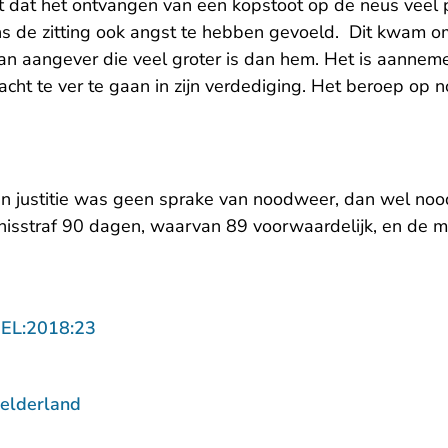
 dat het ontvangen van een kopstoot op de neus veel p
s de zitting ook angst te hebben gevoeld. Dit kwam omd
n aangever die veel groter is dan hem. Het is aannemel
acht te ver te gaan in zijn verdediging. Het beroep op
van justitie was geen sprake van noodweer, dan wel n
enisstraf 90 dagen, waarvan 89 voorwaardelijk, en de 
- U verlaat Rechtspraak.nl
GEL:2018:23
elderland