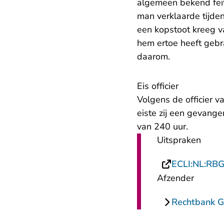
algemeen bekend feit
man verklaarde tijden
een kopstoot kreeg va
hem ertoe heeft gebr
daarom.
Eis officier
Volgens de officier 
eiste zij een gevang
van 240 uur.
Uitspraken
ECLI:NL:RB
Afzender
Rechtbank G