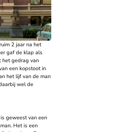
uim 2 jaar na het
ner gaf de klap als
t het gedrag van
van een kopstoot in
an het lijf van de man
daarbij wel de
g is geweest van een
 man. Het is een