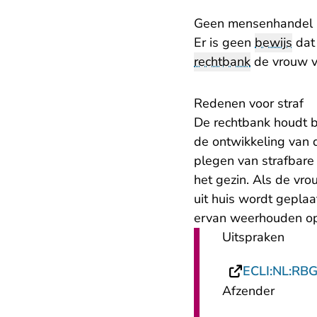
Geen mensenhandel
Er is geen
bewijs
dat 
rechtbank
de vrouw v
Redenen voor straf
De rechtbank houdt b
de ontwikkeling van d
plegen van strafbare
het gezin. Als de vro
uit huis wordt gepla
ervan weerhouden opn
Uitspraken
ECLI:NL:RB
Afzender