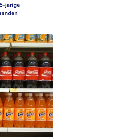
5-jarige
maanden