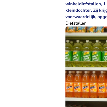
winkeldiefstallen, 1
kleindochter. Zij k
voorwaardelijk, opg
Diefstallen