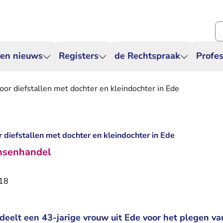
Zo
 en nieuws
Registers
de Rechtspraak
Profes
or diefstallen met dochter en kleindochter in Ede
 diefstallen met dochter en kleindochter in Ede
nsenhandel
018
deelt een 43-jarige vrouw uit Ede voor het plegen va