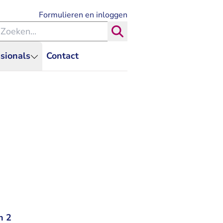
- U verlaat Rechtspraak.nl
Formulieren en inloggen
eken binnen de Rechtspraak
Zoeken
sionals
Contact
n 2